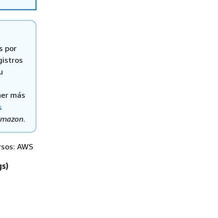
s por
gistros
u
ner más
s
 Amazon
.
ursos: AWS
s)