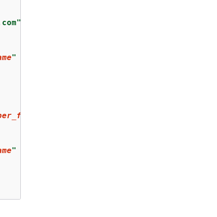
.com"
ame
"
ber_for_root
"
ame
"