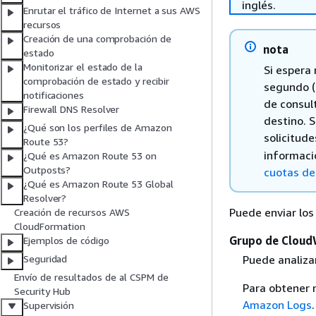
inglés.
Enrutar el tráfico de Internet a sus AWS
recursos
Creación de una comprobación de
nota
estado
Monitorizar el estado de la
Si espera 
comprobación de estado y recibir
segundo (
notificaciones
de consult
Firewall DNS Resolver
destino. 
¿Qué son los perfiles de Amazon
solicitud
Route 53?
informaci
¿Qué es Amazon Route 53 on
Outposts?
cuotas de
¿Qué es Amazon Route 53 Global
Resolver?
Puede enviar los
Creación de recursos AWS
CloudFormation
Grupo de Cloud
Ejemplos de código
Puede analizar
Seguridad
Envío de resultados de al CSPM de
Para obtener 
Security Hub
Amazon Logs
.
Supervisión