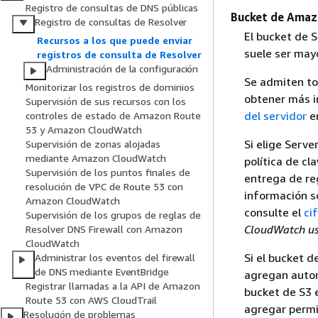
Registro de consultas de DNS públicas
Bucket de Amaz
Registro de consultas de Resolver
El bucket de S
Recursos a los que puede enviar
suele ser mayo
registros de consulta de Resolver
Administración de la configuración
Se admiten tod
Monitorizar los registros de dominios
obtener más i
Supervisión de sus recursos con los
del servidor
e
controles de estado de Amazon Route
53 y Amazon CloudWatch
Si elige Serv
Supervisión de zonas alojadas
mediante Amazon CloudWatch
política de cl
Supervisión de los puntos finales de
entrega de re
resolución de VPC de Route 53 con
información so
Amazon CloudWatch
consulte el
ci
Supervisión de los grupos de reglas de
CloudWatch u
Resolver DNS Firewall con Amazon
CloudWatch
Si el bucket d
Administrar los eventos del firewall
de DNS mediante EventBridge
agregan autom
Registrar llamadas a la API de Amazon
bucket de S3 
Route 53 con AWS CloudTrail
agregar permis
Resolución de problemas