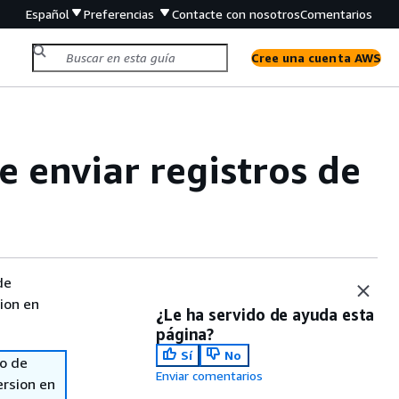
Español
Preferencias
Contacte con nosotros
Comentarios
Cree una cuenta AWS
 enviar registros de
de
sion en
¿Le ha servido de ayuda esta
página?
Sí
No
so de
Enviar comentarios
ersion en