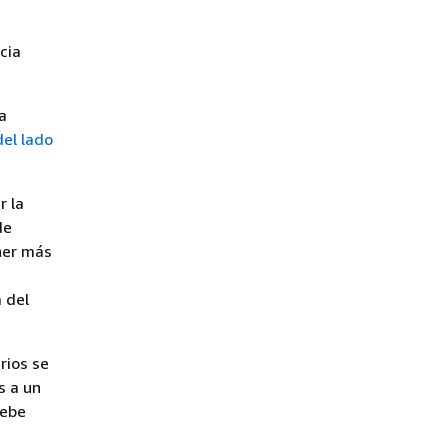
cia
a
el lado
r la
de
ner más
 del
rios se
s a un
debe