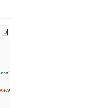
.com"
ame
/AWSLogs/
your_caller_account
/*"