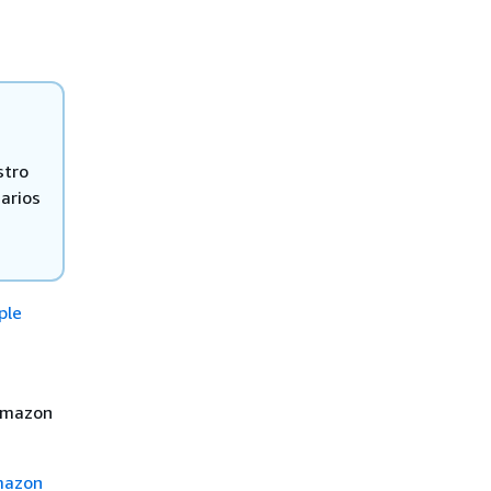
stro
arios
ple
 Amazon
mazon