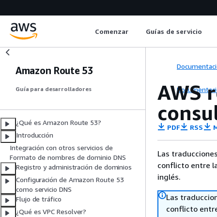
Comenzar
Guías de servicio
Documentaci
Amazon Route 53
AWS re
Documentaci
Guía para desarrolladores
consu
¿Qué es Amazon Route 53?
PDF
RSS
M
Introducción
Integración con otros servicios de
Las traducciones
Formato de nombres de dominio DNS
conflicto entre l
Registro y administración de dominios
inglés.
Configuración de Amazon Route 53
como servicio DNS
Las traduccio
Flujo de tráfico
conflicto entre
¿Qué es VPC Resolver?