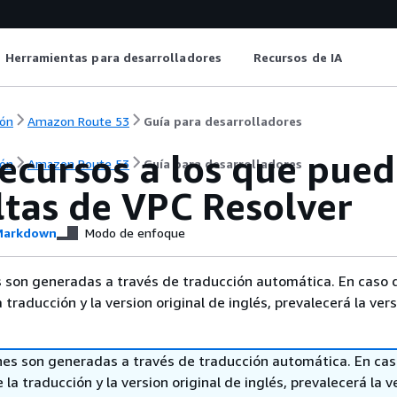
Herramientas para desarrolladores
Recursos de IA
ón
Amazon Route 53
Guía para desarrolladores
cursos a los que puede
ón
Amazon Route 53
Guía para desarrolladores
ltas de VPC Resolver
arkdown
Modo de enfoque
 son generadas a través de traducción automática. En caso 
a traducción y la version original de inglés, prevalecerá la ver
nes son generadas a través de traducción automática. En ca
 la traducción y la version original de inglés, prevalecerá la v