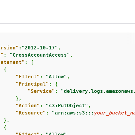
ersion"
:
"2012-10-17"
,

d"
: 
"CrossAccountAccess"
,

tatement"
: [

{
"Effect"
: 
"Allow"
,

"Principal"
: 
{
"Service"
: 
"delivery.logs.amazonaws
     },

"Action"
: 
"s3:PutObject"
,

"Resource"
: 
"arn:aws:s3:::
your_bucket_n
 },

{
"Effect"
: 
"Allow"
,
