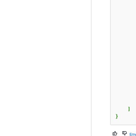
       
       
       
       
    ]

}
Env