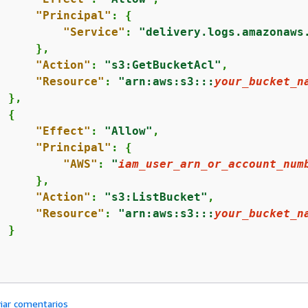
"Principal"
: 
{
"Service"
: 
"delivery.logs.amazonaws
     },

"Action"
: 
"s3:GetBucketAcl"
,

"Resource"
: 
"arn:aws:s3:::
your_bucket_n
 },

{
"Effect"
: 
"Allow"
,

"Principal"
: 
{
"AWS"
: 
"
iam_user_arn_or_account_num
     },

"Action"
: 
"s3:ListBucket"
,

"Resource"
: 
"arn:aws:s3:::
your_bucket_n
 }

iar comentarios