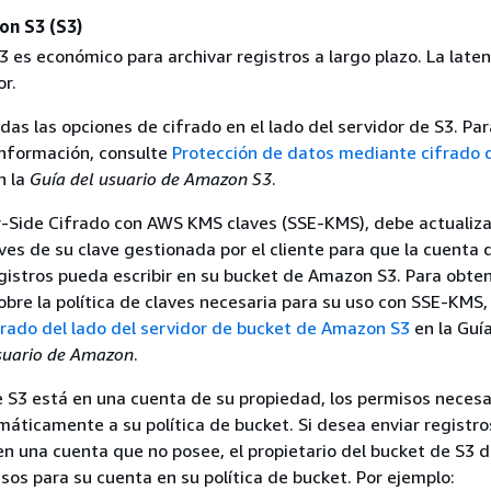
on S3 (S3)
3 es económico para archivar registros a largo plazo. La laten
r.
as las opciones de cifrado en el lado del servidor de S3. Par
nformación, consulte
Protección de datos mediante cifrado d
n la
Guía del usuario de Amazon S3
.
er-Side Cifrado con AWS KMS claves (SSE-KMS), debe actualiza
aves de su clave gestionada por el cliente para que la cuenta 
gistros pueda escribir en su bucket de Amazon S3. Para obte
bre la política de claves necesaria para su uso con SSE-KMS,
frado del lado del servidor de bucket de Amazon S3
en la Guía
suario de Amazon
.
e S3 está en una cuenta de su propiedad, los permisos necesa
áticamente a su política de bucket. Si desea enviar registro
en una cuenta que no posee, el propietario del bucket de S3 
os para su cuenta en su política de bucket. Por ejemplo: