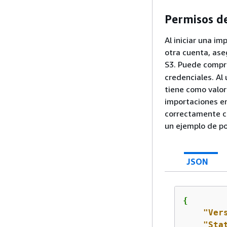
Permisos d
Al iniciar una i
otra cuenta, ase
S3. Puede compr
credenciales. Al 
tiene como valor
importaciones e
correctamente co
un ejemplo de po
JSON
{
"Ver
"Sta