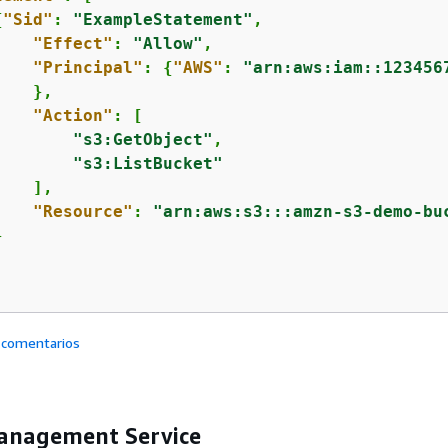
{
"Sid"
: 
"ExampleStatement"
,

"Effect"
: 
"Allow"
,

"Principal"
: 
{
"AWS"
: 
"arn:aws:iam::123456
   },

"Action"
: [

"s3:GetObject"
,

"s3:ListBucket"
   ],

"Resource"
: 
"arn:aws:s3:::amzn-s3-demo-bu


 comentarios
anagement Service