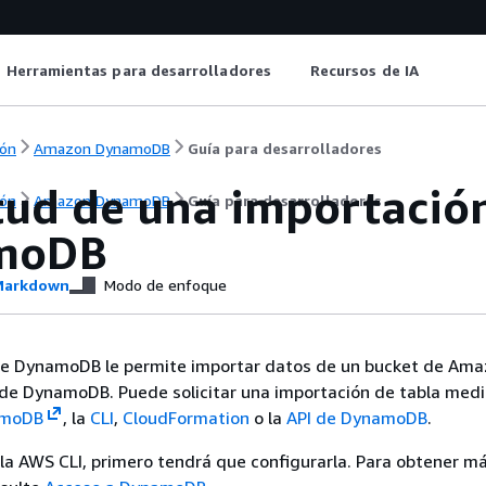
Herramientas para desarrolladores
Recursos de IA
ón
Amazon DynamoDB
Guía para desarrolladores
tud de una importació
ón
Amazon DynamoDB
Guía para desarrolladores
moDB
arkdown
Modo de enfoque
de DynamoDB le permite importar datos de un bucket de Ama
de DynamoDB. Puede solicitar una importación de tabla medi
amoDB
, la
CLI
,
CloudFormation
o la
API de DynamoDB
.
ar la AWS CLI, primero tendrá que configurarla. Para obtener m