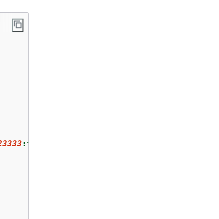
23333
:table/my-table*"