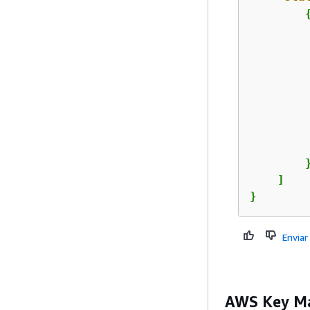
         
         
        }
    ]

}
Enviar
AWS Key M