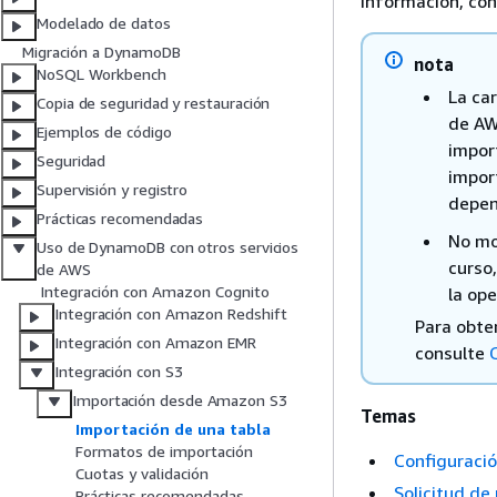
información, co
Modelado de datos
Migración a DynamoDB
nota
NoSQL Workbench
La car
Copia de seguridad y restauración
de AW
Ejemplos de código
import
Seguridad
impor
Supervisión y registro
depen
Prácticas recomendadas
No mo
Uso de DynamoDB con otros servicios
curso
de AWS
Integración con Amazon Cognito
la ope
Integración con Amazon Redshift
Para obte
Integración con Amazon EMR
consulte
Integración con S3
Importación desde Amazon S3
Temas
Importación de una tabla
Formatos de importación
Configuraci
Cuotas y validación
Solicitud d
Prácticas recomendadas