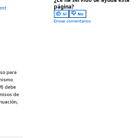
página?
ent
Sí
No
Enviar comentarios
so para
 mismo
M) debe
rmisos de
nuación,