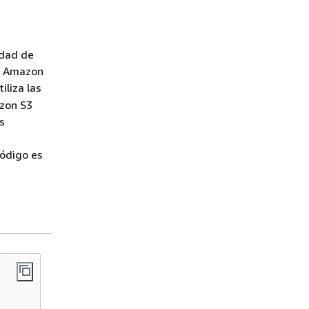
edad de
de Amazon
iliza las
azon S3
s
código es