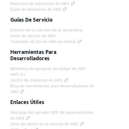
Biblioteca de soluciones de AWS
Guías de decisiones de AWS
Guías De Servicio
Elección de un servicio de IA generativa
Guías de servicio de AWS
Tutoriales de CLI de AWS en GitHub
Herramientas Para
Desarrolladores
Biblioteca de ejemplos de código de AWS
AWS CLI
Centro de creadores en AWS
Blog de herramientas para desarrolladores de
AWS
Enlaces Útiles
Descarga del servidor MCP de documentación
de AWS
Inicio de sesión en la consola de AWS