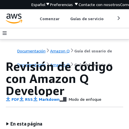
Español
Preferencias
Contacte con nosotros
Come
Comenzar
Guías de servicio
Herrami
Documentación
Amazon Q
Guía del usuario de
Revisión de código
Documentación
Amazon Q
Guía del usuario de
con Amazon Q
Developer
PDF
RSS
Markdown
Modo de enfoque
En esta página