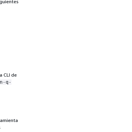
iguientes
a CLI de
n-q-
ramienta
s