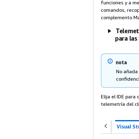
funciones y a me
comandos, recopi
complemento Ma
Telemetr
para las
nota
No añada i
confidenci
Elija el IDE par
telemetría del cl
Visual S