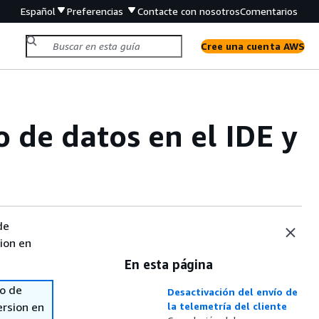
Español
Preferencias
Contacte con nosotros
Comentarios
Cree una cuenta AWS
 de datos en el IDE y
de
sion en
En esta página
so de
Desactivación del envío de
ersion en
la telemetría del cliente