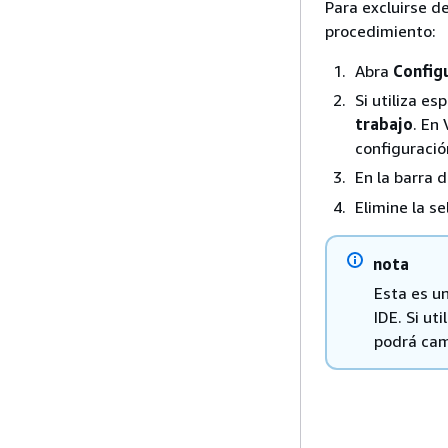
Para excluirse d
procedimiento:
Abra
Config
Si utiliza e
trabajo
. En
configuració
En la barra 
Elimine la se
nota
Esta es u
IDE. Si u
podrá cam