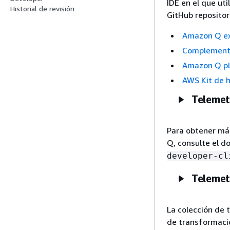
IDE en el que ut
Historial de revisión
GitHub repositor
Amazon Q ex
Complemento
Amazon Q plu
AWS Kit de 
Telemetr
Para obtener más
Q, consulte el 
developer-cl
Telemetr
La colección de
de transformació