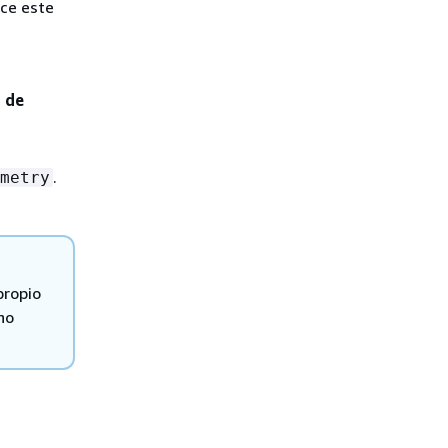
ice este
 de
.
metry
propio
no