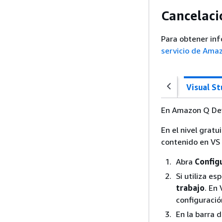
Cancelaci
Para obtener inf
servicio de Ama
Visual S
En Amazon Q Dev
En el nivel grat
contenido en VS 
Abra
Config
Si utiliza e
trabajo
. En
configuració
En la barra 