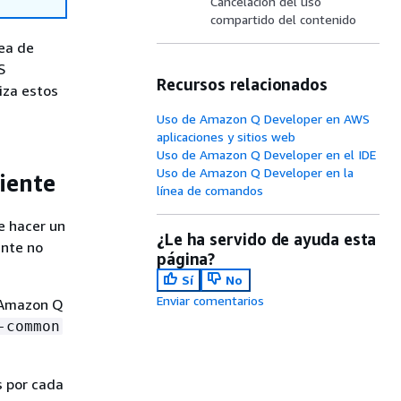
Cancelación del uso
compartido del contenido
nea de
S
Recursos relacionados
iza estos
Uso de Amazon Q Developer en AWS
aplicaciones y sitios web
Uso de Amazon Q Developer en el IDE
Uso de Amazon Q Developer en la
liente
línea de comandos
de hacer un
¿Le ha servido de ayuda esta
ente no
página?
Sí
No
Enviar comentarios
r Amazon Q
-common
s por cada