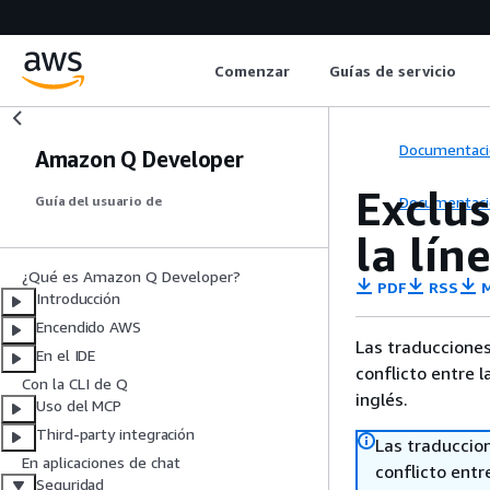
Comenzar
Guías de servicio
Documentaci
Amazon Q Developer
Exclus
Documentaci
Guía del usuario de
la lí
¿Qué es Amazon Q Developer?
PDF
RSS
M
Introducción
Encendido AWS
Las traducciones
En el IDE
conflicto entre l
Con la CLI de Q
inglés.
Uso del MCP
Third-party integración
Las traduccio
En aplicaciones de chat
conflicto entre
Seguridad