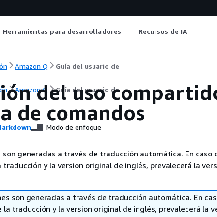
Herramientas para desarrolladores
Recursos de IA
ón
Amazon Q
Guía del usuario de
ión del uso compartido
ón
Amazon Q
Guía del usuario de
nea de comandos
arkdown
Modo de enfoque
 son generadas a través de traducción automática. En caso 
a traducción y la version original de inglés, prevalecerá la ver
nes son generadas a través de traducción automática. En ca
 la traducción y la version original de inglés, prevalecerá la v