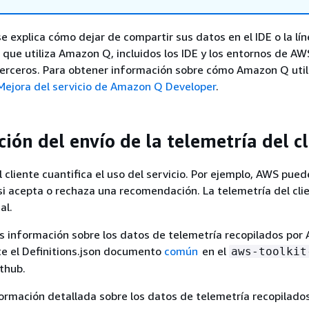
se explica cómo dejar de compartir sus datos en el IDE o la lí
que utiliza Amazon Q, incluidos los IDE y los entornos de AW
terceros. Para obtener información sobre cómo Amazon Q util
Mejora del servicio de Amazon Q Developer
.
ión del envío de la telemetría del c
l cliente cuantifica el uso del servicio. Por ejemplo, AWS pue
i acepta o rechaza una recomendación. La telemetría del cli
al.
s información sobre los datos de telemetría recopilados po
lte el Definitions.json documento
común
en el
aws-toolkit
ithub.
ormación detallada sobre los datos de telemetría recopilado