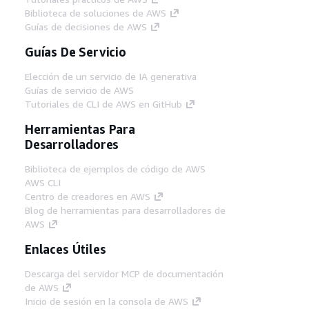
Biblioteca de soluciones de AWS
Guías de decisiones de AWS
Guías De Servicio
Elección de un servicio de IA generativa
Guías de servicio de AWS
Tutoriales de CLI de AWS en GitHub
Herramientas Para
Desarrolladores
Biblioteca de ejemplos de código de AWS
AWS CLI
Centro de creadores en AWS
Blog de herramientas para desarrolladores de
AWS
Enlaces Útiles
Descarga del servidor MCP de documentación
de AWS
Inicio de sesión en la consola de AWS