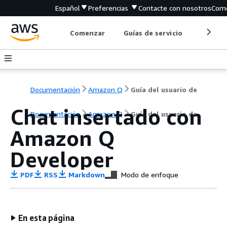
Español
Preferencias
Contacte con nosotros
Come
Comenzar
Guías de servicio
Herrami
Documentación
Amazon Q
Guía del usuario de
Chat insertado con
Documentación
Amazon Q
Guía del usuario de
Amazon Q
Developer
PDF
RSS
Markdown
Modo de enfoque
En esta página