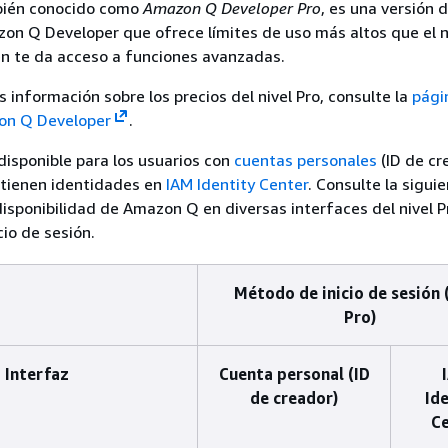
bién conocido como
Amazon Q Developer Pro
, es una versión 
zon Q Developer que ofrece límites de uso más altos que el n
én te da acceso a funciones avanzadas.
 información sobre los precios del nivel Pro, consulte la
pági
on Q Developer
.
 disponible para los usuarios con
cuentas personales
(ID de cr
 tienen identidades en
IAM Identity Center
. Consulte la sigui
disponibilidad de Amazon Q en diversas interfaces del nivel 
cio de sesión.
Método de inicio de sesión 
Pro)
Interfaz
Cuenta personal (ID
de creador)
Id
Ce