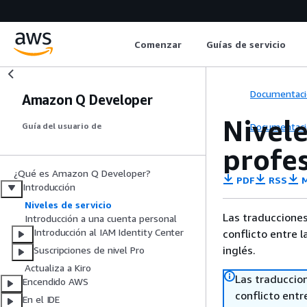
Comenzar
Guías de servicio
Documentaci
Amazon Q Developer
Nivele
Documentaci
Guía del usuario de
profe
¿Qué es Amazon Q Developer?
PDF
RSS
M
Introducción
Niveles de servicio
Las traducciones
Introducción a una cuenta personal
Introducción al IAM Identity Center
conflicto entre l
inglés.
Suscripciones de nivel Pro
Actualiza a Kiro
Las traduccio
Encendido AWS
conflicto entre
En el IDE