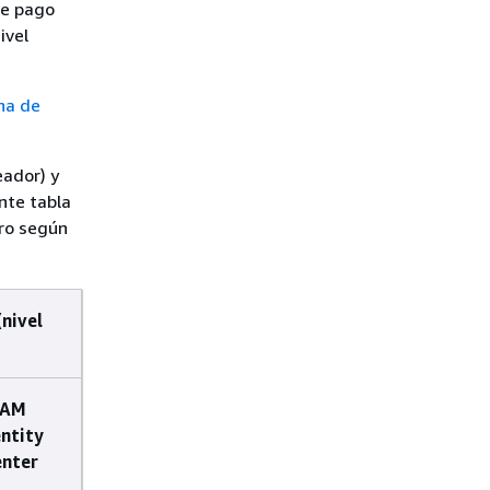
de pago
ivel
na de
eador) y
ente tabla
Pro según
(nivel
IAM
entity
nter