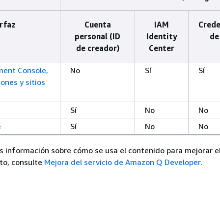
rfaz
Cuenta
IAM
Crede
personal (ID
Identity
de
de creador)
Center
ent Console,
No
Sí
Sí
ones y sitios
Sí
No
No
e
Sí
No
No
 información sobre cómo se usa el contenido para mejorar el
ito, consulte
Mejora del servicio de Amazon Q Developer
.