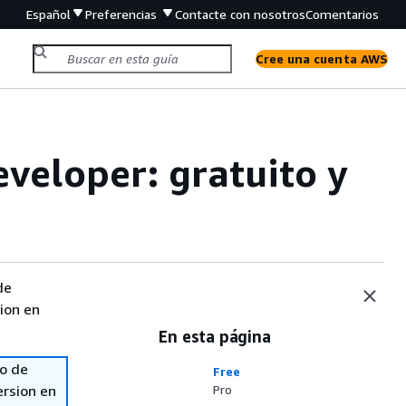
Español
Preferencias
Contacte con nosotros
Comentarios
Cree una cuenta AWS
eveloper: gratuito y
de
sion en
En esta página
so de
Free
ersion en
Pro