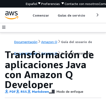
Español
Preferencias
Contacte con nosotros
Come
Comenzar
Guías de servicio
Herrami
Documentación
Amazon Q
Guía del usuario de
Transformación de
Documentación
Amazon Q
Guía del usuario de
aplicaciones Java
con Amazon Q
Developer
PDF
RSS
Markdown
Modo de enfoque