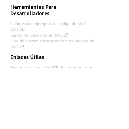
Herramientas Para
Desarrolladores
Biblioteca de ejemplos de código de AWS
AWS CLI
Centro de creadores en AWS
Blog de herramientas para desarrolladores de
AWS
Enlaces Útiles
Descarga del servidor MCP de documentación
de AWS
Inicio de sesión en la consola de AWS
AWS re:Post
Privacidad
Términos del sitio
Preferencias de
cookies
© 2026, Amazon Web Services, Inc o
sus afiliados. Todos los derechos reservados.
Español