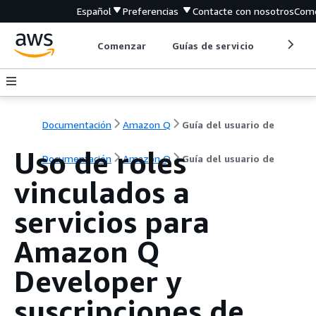
Español
Preferencias
Contacte con nosotros
Come
Comenzar
Guías de servicio
Herrami
Documentación
Amazon Q
Guía del usuario de
Uso de roles
Documentación
Amazon Q
Guía del usuario de
vinculados a
servicios para
Amazon Q
Developer y
suscripciones de