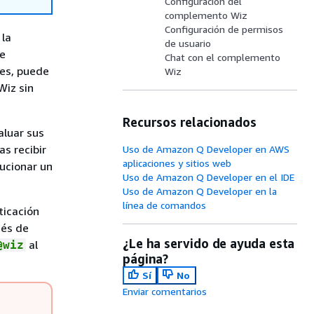
Configuración del
complemento Wiz
Configuración de permisos
 la
de usuario
de
Chat con el complemento
nes, puede
Wiz
Wiz sin
Recursos relacionados
aluar sus
s recibir
Uso de Amazon Q Developer en AWS
aplicaciones y sitios web
ucionar un
Uso de Amazon Q Developer en el IDE
Uso de Amazon Q Developer en la
línea de comandos
ticación
ués de
¿Le ha servido de ayuda esta
al
@wiz
página?
Sí
No
Enviar comentarios