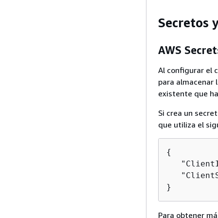
Secretos y
AWS Secret
Al configurar e
para almacenar l
existente que h
Si crea un secre
que utiliza el s
{
   "Client
   "Client
}
Para obtener más