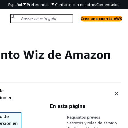
Español
Preferencias
Contacte con nosotros
Comentarios
Cree una cuenta AWS
ento Wiz de Amazon
de
sion en
En esta página
so de
Requisitos previos
ersion en
Secretos y roles de servicio