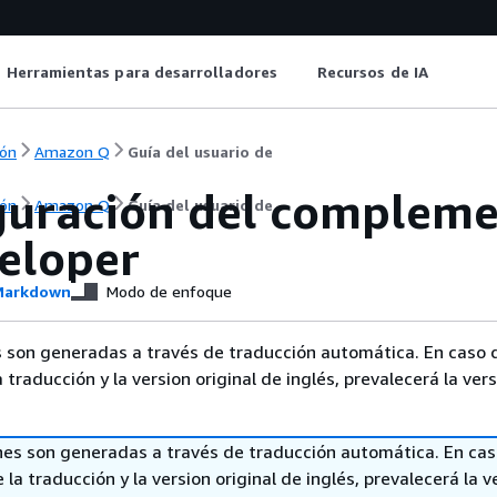
Herramientas para desarrolladores
Recursos de IA
ón
Amazon Q
Guía del usuario de
guración del complem
ón
Amazon Q
Guía del usuario de
eloper
arkdown
Modo de enfoque
 son generadas a través de traducción automática. En caso 
a traducción y la version original de inglés, prevalecerá la ver
nes son generadas a través de traducción automática. En ca
 la traducción y la version original de inglés, prevalecerá la v