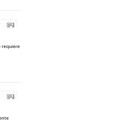
e requiere
122223333
:secret:
secret-id
"
iente