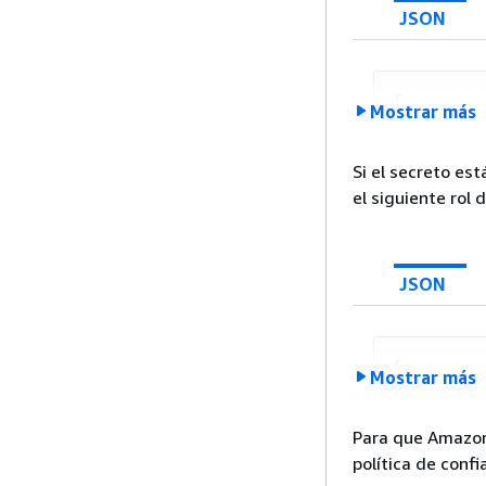
JSON
{
Mostrar más
"Ver
"Sta
Si el secreto es
el siguiente rol 
         
JSON
         
{
Mostrar más
        }
"Ver
    ]

"Sta
Para que Amazon 
}
política de confi