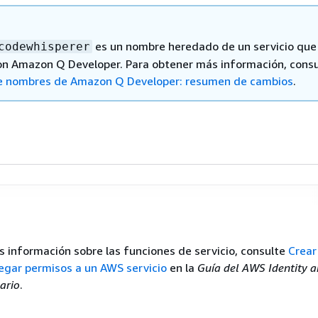
"Action"
: [

 comentarios
"secretsmanager:GetSecretValue"
   ],

es un nombre heredado de un servicio que
codewhisperer
"Resource"
: 
"arn:aws:secretsmanager:
us-ea
on Amazon Q Developer. Para obtener más información, consu
,

e nombres de Amazon Q Developer: resumen de cambios
.
{
"Effect"
: 
"Allow"
,

"Action"
: [

"kms:Decrypt"
   ],

"Resource"
: 
"arn:aws:kms:
us-east-1
:
111122
"Condition"
: 
{
"StringEquals"
: 
{
on"
:
"2012-10-17"
,

"kms:ViaService"
: 
"secretsmanager
ment"
: [

       }

 información sobre las funciones de servicio, consulte
Crear
   }

egar permisos a un AWS servicio
en la
Guía del AWS Identity a
ffect"
: 
"Allow"
,



ario
.
rincipal"
: 
{
"Service"
: 
"q.amazonaws.com"