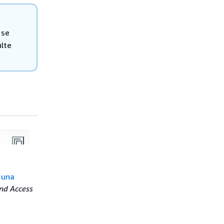
 se
st-1
:
111122223333
:secret:
secret-id
"
lte
223333
:key/
key-id
"
,

.
us-east-1
.amazonaws.com"
 una
nd Access