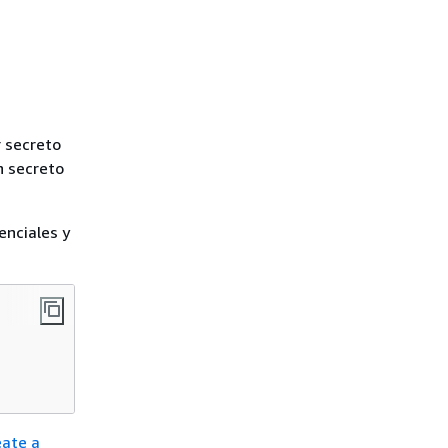
 secreto
n secreto
enciales y
eate a