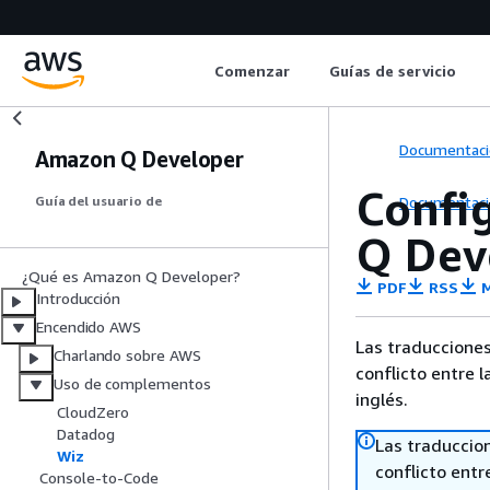
Comenzar
Guías de servicio
Documentaci
Amazon Q Developer
Confi
Documentaci
Guía del usuario de
Q Dev
¿Qué es Amazon Q Developer?
PDF
RSS
M
Introducción
Encendido AWS
Las traducciones
Charlando sobre AWS
conflicto entre l
Uso de complementos
inglés.
CloudZero
Datadog
Las traduccio
Wiz
conflicto entre
Console-to-Code