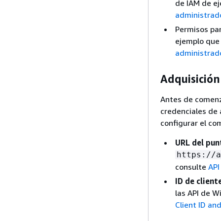
de IAM de ej
administrado
Permisos par
ejemplo que 
administrad
Adquisición
Antes de comenza
credenciales de
configurar el c
URL del pun
https://a
consulte
API
ID de client
las API de W
Client ID and