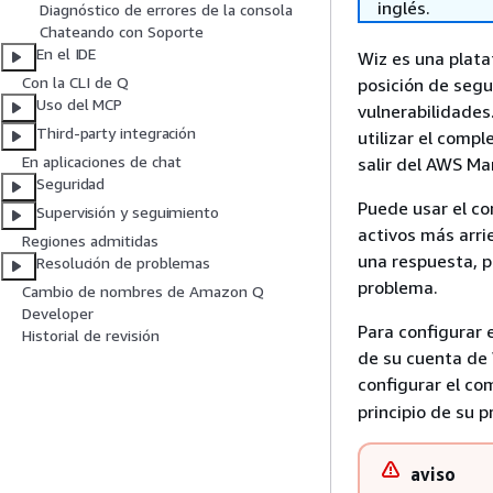
inglés.
Diagnóstico de errores de la consola
Chateando con Soporte
En el IDE
Wiz es una plata
Con la CLI de Q
posición de segu
Uso del MCP
vulnerabilidades.
Third-party integración
utilizar el comp
En aplicaciones de chat
salir del AWS M
Seguridad
Puede usar el co
Supervisión y seguimiento
activos más arri
Regiones admitidas
una respuesta, 
Resolución de problemas
problema.
Cambio de nombres de Amazon Q
Developer
Para configurar 
Historial de revisión
de su cuenta de 
configurar el c
principio de su 
aviso