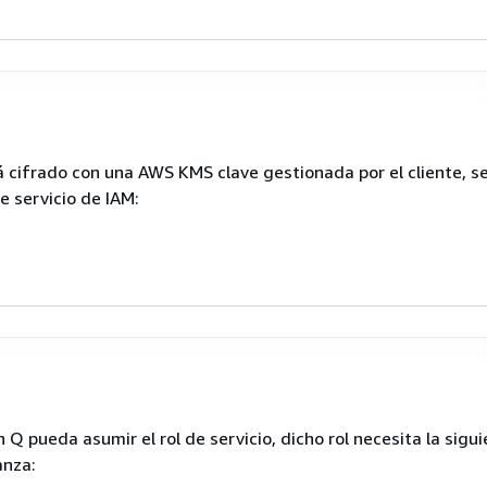
sion"
:
"2012-10-17"
,

tement"
: [

tá cifrado con una AWS KMS clave gestionada por el cliente, s
{
de servicio de IAM:
"Effect"
: 
"Allow"
,

"Action"
: [

"secretsmanager:GetSecretValue"
   ],

"Resource"
: [

"arn:aws:secretsmanager:
us-east-1
:
111
   ]



sion"
:
"2012-10-17"
,

tement"
: [

Q pueda asumir el rol de servicio, dicho rol necesita la sigu
{
anza:
"Effect"
: 
"Allow"
,
