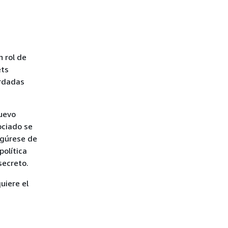
 rol de
ets
ardadas
nuevo
sociado se
egúrese de
política
secreto.
uiere el