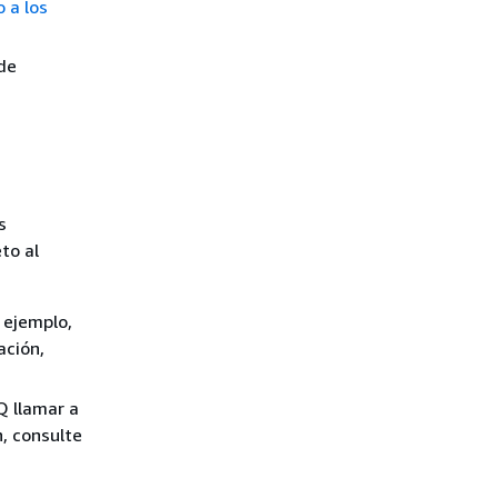
 a los
de
s
to al
r ejemplo,
ación,
Q llamar a
, consulte