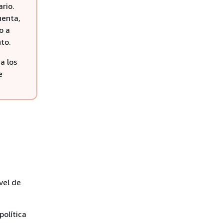
rio.
uenta,
o a
to.
a los
e
vel de
política