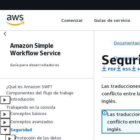
Comenzar
Guías de servicio
Documentaci
Amazon Simple
Workflow Service
Segur
Documentaci
Guía para desarrolladores
PDF
RSS
M
Las traducciones
¿Qué es Amazon SWF?
Componentes del flujo de trabajo
conflicto entre l
Introducción
inglés.
Trabajando en la consola
Conceptos básicos
Las traduccio
conflicto entre
Conceptos avanzados
inglés.
Seguridad
Protección de los datos