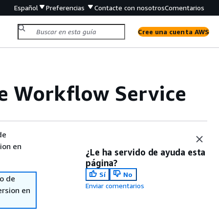
Español
Preferencias
Contacte con nosotros
Comentarios
Cree una cuenta AWS
e Workflow Service
de
sion en
¿Le ha servido de ayuda esta
página?
Sí
No
so de
Enviar comentarios
ersion en