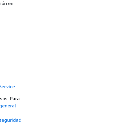
ción en
Service
sos. Para
general
 seguridad