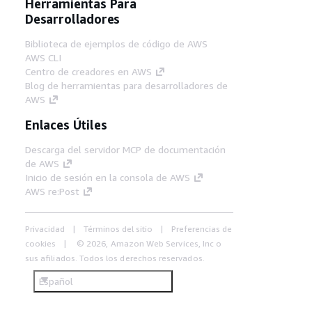
Herramientas Para
Desarrolladores
Biblioteca de ejemplos de código de AWS
AWS CLI
Centro de creadores en AWS
Blog de herramientas para desarrolladores de
AWS
Enlaces Útiles
Descarga del servidor MCP de documentación
de AWS
Inicio de sesión en la consola de AWS
AWS re:Post
Privacidad
Términos del sitio
Preferencias de
cookies
© 2026, Amazon Web Services, Inc o
sus afiliados. Todos los derechos reservados.
Español