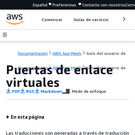
Español
Preferencias
Contacte con nosotros
Come
Comenzar
Guías de servicio
Herrami
Documentación
AWS App Mesh
Guía del usuario de
Puertas de enlace
Documentación
AWS App Mesh
Guía del usuario de
virtuales
PDF
RSS
Markdown
Modo de enfoque
En esta página
Las traducciones son generadas a través de traducción