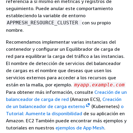
referencia a sí mismo en métricas y registros de
demás protocolos.
solicitudes pendientes
, especifique el
Autenticación TLS mutua
de App Mesh.
seguimiento. Puede anular este comportamiento
número de solicitudes de desbordamiento
En
Periodo de espera
, especifique, en
Alojamiento de Envoy Secret
estableciendo la variable de entorno
después del
Número máximo de
milisegundos, el plazo de tiempo que se va
Discovery Service (SDS)
: escriba el
con su propio
APPMESH_RESOURCE_CLUSTER
conexiones
que un Envoy pone en espera.
a esperar cuando se reciba una respuesta
nombre del secreto que Envoy obtiene
nombre.
El valor predeterminado es
.
de comprobación de estado.
2147483647
mediante el Secret Discovery Service.
En
Umbral de estado incorrecto
,
Recomendamos implementar varias instancias del
Alojamiento de archivos local
:
especifique el número de comprobaciones
contenedor y configurar un Equilibrador de carga de
especifique la ruta al archivo de la
de estado incorrectas consecutivas que
red para equilibrar la carga del tráfico a las instancias.
cadena de certificados
en el sistema
deben producirse antes de declarar que el
El nombre de detección de servicios del balanceador
de archivos en el que esté
agente de escucha está en mal estado.
de cargas es el nombre que deseas que usen los
implementado Envoy.
servicios externos para acceder a los recursos que
(Opcional) Escriba un
Nombre alternativo
están en la malla, por ejemplo.
myapp.example.com
del asunto
. Para agregar más SANs,
Para obtener más información, consulte
Creación de un
seleccione
Agregar SAN
. SANs debe tener
balanceador de carga de red
(Amazon ECS),
Creación
formato FQDN o URI.
de un balanceador de carga externo
(Kubernetes)
o
Tutorial: Aumente la disponibilidad
de su aplicación en
Amazon. EC2 También puede encontrar más ejemplos y
tutoriales en nuestros
ejemplos de App Mesh
.