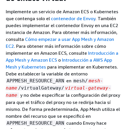
de comprobación de estado GRPC
.
AWS Certificate Manager
deben ser
connectionPool
En
Puerto de comprobación de estado
,
Implemente un servicio de Amazon ECS o Kubernetes
alojamiento
: selecciona un
iguales. Si su protocolo de oyente es
especifique el puerto en el que se debe
que contenga solo el
contenedor de Envoy
. También
certificado
existente.
o
, especifique
grpc
http2
ejecutar la comprobación de estado.
puedes implementar el contenedor Envoy en una EC2
únicamente. Si su
maxRequests
Alojamiento de Envoy Secret
En
Umbral de buen estado
, especifique el
instancia de Amazon. Para obtener más información,
protocolo de oyente es
, puede
Discovery Service (SDS)
http
: escriba el
número de comprobaciones de estado
consulta
Cómo empezar a usar App Mesh y Amazon
especificar tanto
nombre del secreto que Envoy obtiene
maxConnections
correctas consecutivas que deben
EC2
. Para obtener más información sobre cómo
mediante el Secret Discovery Service.
como
.
maxPendingRequests
producirse antes de declarar que el oyente
implementar en Amazon ECS, consulte
Introducción a
Alojamiento local de archivos
:
está en buen estado.
App Mesh y Amazon ECS
o
Introducción a AWS App
especifique la ruta a la
Cadena de
Mesh y Kubernetes
para implementar en Kubernetes.
En
Intervalo de comprobación de estado
,
En
Número máximo de conexiones
,
certificados
y a los archivos de
Clave
Debe establecer la variable de entorno
especifique el período de tiempo en
especifique el número máximo de
privada
del sistema de archivos en el
en
milisegundos entre cada ejecución de
APPMESH_RESOURCE_ARN
mesh/
mesh-
conexiones salientes.
que está implementado Envoy.
comprobación de estado.
name
/virtualGateway/
virtual-gateway-
En
Número máximo de solicitudes
,
(Opcional) Seleccione
Exigir certificado de
y no debe especificar la configuración del proxy
name
En
Ruta
, especifique la ruta de destino de
especifique el número máximo de
cliente
y una de las siguientes opciones
para que el tráfico del proxy no se redirija hacia sí
cada solicitud de comprobación de estado.
solicitudes paralelas que se pueden
para habilitar la autenticación TLS mutua
mismo. De forma predeterminada, App Mesh utiliza el
Este valor solo se usa si el
Protocolo de
establecer con el Envoy de puerta de
si el cliente proporciona un certificado.
nombre del recurso que se especificó en
comprobación de estado
es
o
enlace virtual.
http
Para obtener más información sobre la TLS
cuando Envoy hace
APPMESH_RESOURCE_ARN
. El valor se ignora en el caso de los
http2
(Opcional) En
Número máximo de
mutua, consulte los documentos de