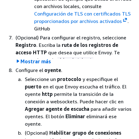
con archivos locales, consulte
Configuración de TLS con certificados TLS
proporcionados por archivos activados
.
GitHub
(Opcional) Para configurar el registro, seleccione
Registro
. Escriba la
ruta de los registros de
acceso HTTP
que desea que utilice Envoy. Te
recomendamos la
ruta para que
/dev/stdout
Mostrar más
puedas usar los controladores de registro de
Configure el
oyente
.
Docker para exportar tus registros de Envoy a un
Seleccione un
protocolo
y especifique el
servicio como Amazon CloudWatch Logs.
puerto
en el que Envoy escucha el tráfico. El
oyente
http
permite la transición de la
nota
conexión a websockets. Puede hacer clic en
Los registros deben ser recibidos por un
Agregar agente de escucha
para añadir varios
agente en su aplicación y enviados a un
oyentes. El botón
Eliminar
eliminará ese
destino. Esta ruta de archivo solo indica a
oyente.
Envoy donde enviar los registros.
(Opcional)
Habilitar grupo de conexiones