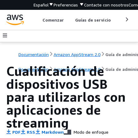
Español
Preferencias
Contacte con nosotros
Come
Comenzar
Guías de servicio
Herrami
Documentación
Amazon AppStream 2.0
Cualificación de
Documentación
Amazon AppStream 2.0
Guía de admini
dispositivos USB
para utilizarlos con
aplicaciones de
streaming
PDF
RSS
Markdown
Modo de enfoque