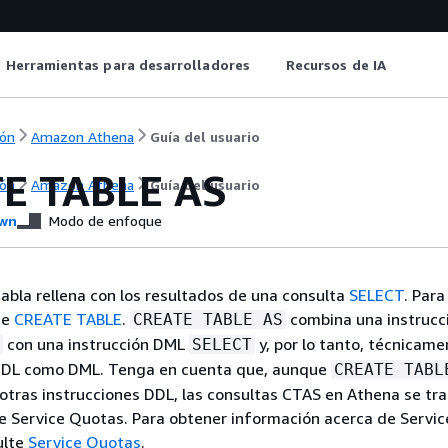
Herramientas para desarrolladores
Recursos de IA
ón
Amazon Athena
Guía del usuario
E TABLE AS
ón
Amazon Athena
Guía del usuario
wn
Modo de enfoque
abla rellena con los resultados de una consulta
SELECT
. Para
ice
CREATE TABLE
.
combina una instrucc
CREATE TABLE AS
con una instrucción DML
y, por lo tanto, técnicame
SELECT
DDL como DML. Tenga en cuenta que, aunque
CREATE TABL
otras instrucciones DDL, las consultas CTAS en Athena se tr
e Service Quotas. Para obtener información acerca de Servi
ulte
Service Quotas
.