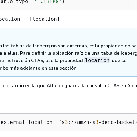
table_type 
=
'ICEBERG'
)
ocation = [location]
 las tablas de Iceberg no son externas, esta propiedad no se
a a ellas. Para definir la ubicación raíz de una tabla de Iceber
na instrucción CTAS, use la propiedad
que se
location
ribe más adelante en esta sección.
a ubicación en la que Athena guarda la consulta CTAS en Am
(external_location ='s
3
://amzn-s
3
-demo-bucket