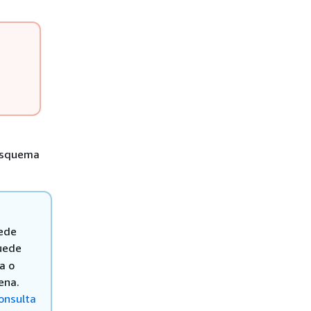
 esquema
uede
uede
a o
ena.
onsulta