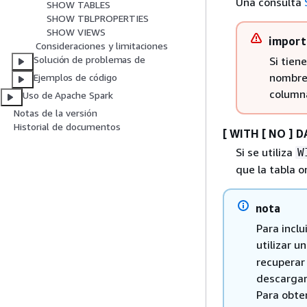
Una consulta
SHOW TABLES
SHOW TBLPROPERTIES
SHOW VIEWS
import
Consideraciones y limitaciones
Solución de problemas de
Si tien
nombres
Ejemplos de código
columna
Uso de Apache Spark
Notas de la versión
Historial de documentos
[ WITH [ NO ] D
Si se utiliza
W
que la tabla or
nota
Para incl
utilizar u
recuperar 
descargar
Para obte