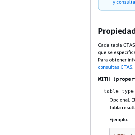
y consult
Propiedad
Cada tabla CTAS 
que se especifi
Para obtener in
consultas CTAS
.
WITH (proper
table_type
Opcional. E
tabla resul
Ejemplo: