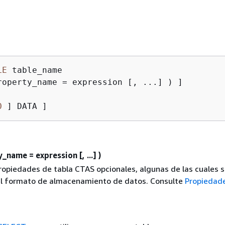
LE
 table_name

roperty_name 
=
O
 ] DATA ]
name = expression [, ...] )
propiedades de tabla CTAS opcionales, algunas de las cuales 
el formato de almacenamiento de datos. Consulte
Propiedade