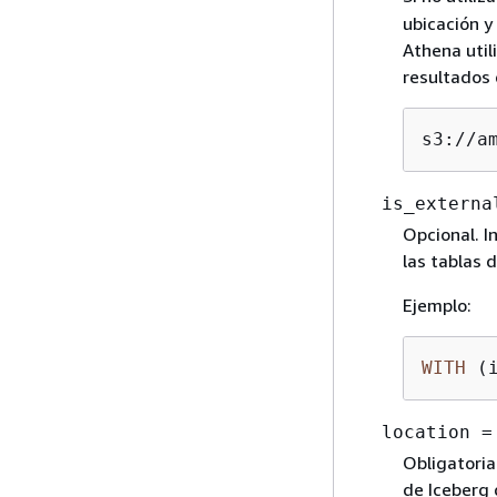
ubicación y 
Athena util
resultados 
s3://a
is_externa
Opcional. I
las tablas 
Ejemplo:
WITH
 (
location =
Obligatoria 
de Iceberg 