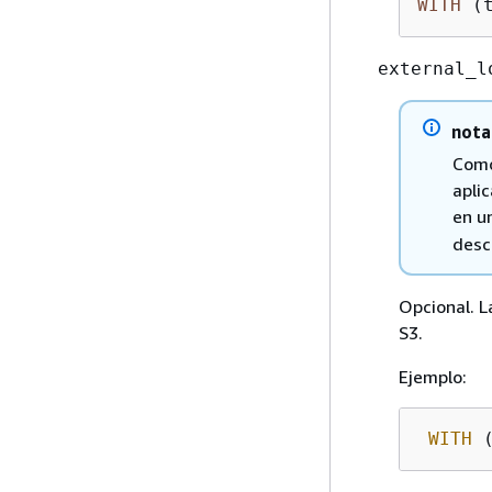
WITH
 (
external_l
nota
Como
aplic
en u
desc
Opcional. L
S3.
Ejemplo:
WITH
 