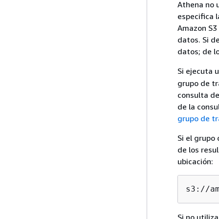
Athena no u
especifica 
Amazon S3 q
datos. Si d
datos; de l
Si ejecuta 
grupo de t
consulta de
de la consu
grupo de tr
Si el grupo 
de los resu
ubicación:
s3://a
Si no utiliz