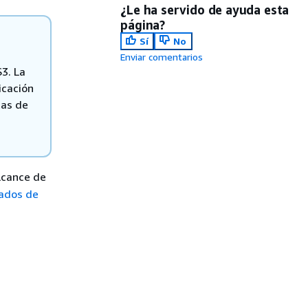
¿Le ha servido de ayuda esta
página?
Sí
No
Enviar comentarios
S3. La
icación
tas de
lcance de
tados de