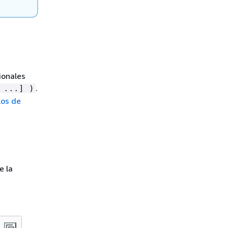
ionales
.
 ...] )
los de
e la