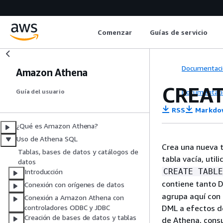
Comenzar
Guías de servicio
Documentaci
Amazon Athena
CREAT
Documentaci
Guía del usuario
RSS
Markdo
¿Qué es Amazon Athena?
Uso de Athena SQL
Crea una nueva t
Tablas, bases de datos y catálogos de
tabla vacía, util
datos
CREATE TABLE
Introducción
contiene tanto 
Conexión con orígenes de datos
agrupa aquí con 
Conexión a Amazon Athena con
DML a efectos d
controladores ODBC y JDBC
Creación de bases de datos y tablas
de Athena, cons