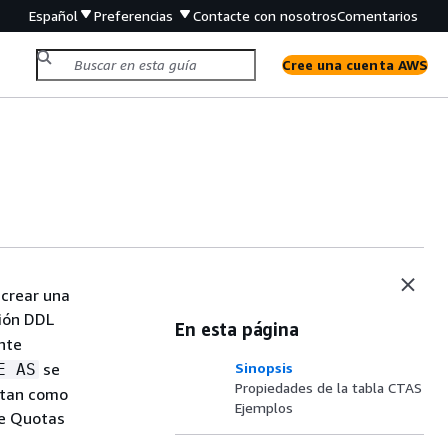
Español
Preferencias
Contacte con nosotros
Comentarios
Cree una cuenta AWS
 crear una
ión DDL
En esta página
nte
se
Sinopsis
E AS
Propiedades de la tabla CTAS
atan como
Ejemplos
ce Quotas