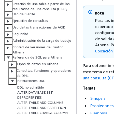
Creación de una tabla a partir de los
resultados de una consulta (CTAS)
nota
Uso del SerDe
Para las i
Ejecución de consultas
esperado n
Uso de las transacciones de ACID
configurac
Seguridad
de salida
Administración de la carga de trabajo
Athena. P
Control de versiones del motor
ubicación
Athena
Referencia de SQL para Athena
Tipos de datos en Athena
Para obtener inf
Consultas, funciones y operadores
este tema de re
de DML
una consulta (C
Instrucciones DDL
DDL no admitido
Temas
ALTER DATABASE SET
DBPROPERTIES
Sinopsis
ALTER TABLE ADD COLUMNS
Propiedades 
ALTER TABLE ADD PARTITION
Ejemplos
ALTER TABLE CHANGE COLUMN