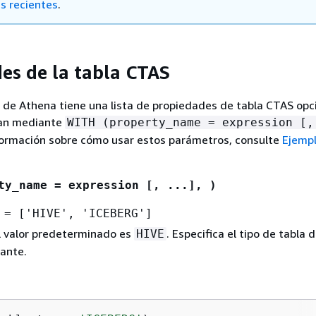
as recientes
.
es de la tabla CTAS
de Athena tiene una lista de propiedades de tabla CTAS opc
can mediante
WITH (property_name = expression [,
formación sobre cómo usar estos parámetros, consulte
Ejemp
ty_name = expression [, ...], )
 = ['HIVE', 'ICEBERG']
l valor predeterminado es
. Especifica el tipo de tabla d
HIVE
tante.