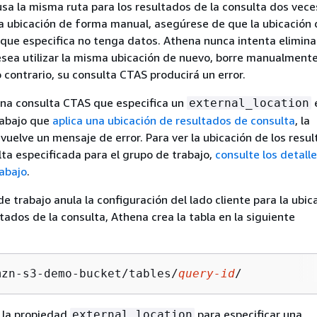
sa la misma ruta para los resultados de la consulta dos veces
la ubicación de forma manual, asegúrese de que la ubicación 
ue especifica no tenga datos. Athena nunca intenta eliminar
esea utilizar la misma ubicación de nuevo, borre manualmente
o contrario, su consulta CTAS producirá un error.
una consulta CTAS que especifica un
external_location
rabajo que
aplica una ubicación de resultados de consulta
, la
vuelve un mensaje de error. Para ver la ubicación de los resu
lta especificada para el grupo de trabajo,
consulte los detalle
abajo
.
de trabajo anula la configuración del lado cliente para la ubic
ltados de la consulta, Athena crea la tabla en la siguiente
mzn-s3-demo-bucket/tables/
query-id
/
a la propiedad
para especificar una
external_location