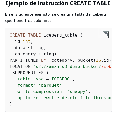
Ejemplo de instrucción CREATE TABLE
En el siguiente ejemplo, se crea una tabla de Iceberg
que tiene tres columnas.
CREATE
TABLE
 iceberg_table (

  id 
int
,

  data string,

  category string) 

PARTITIONED 
BY
 (category, bucket(
16
,id)) 

LOCATION 
's3://amzn-s3-demo-bucket/
iceber
TBLPROPERTIES (

'table_type'
=
'ICEBERG'
,

'format'
=
'parquet'
,

'write_compression'
=
'snappy'
,

'optimize_rewrite_delete_file_threshold
)