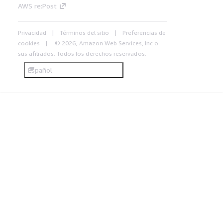
AWS re:Post
Privacidad
Términos del sitio
Preferencias de
cookies
© 2026, Amazon Web Services, Inc o
sus afiliados. Todos los derechos reservados.
Español