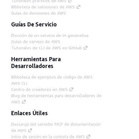
Tutoriales prácticos de AWS
Biblioteca de soluciones de AWS
Guías de decisiones de AWS
Guías De Servicio
Elección de un servicio de IA generativa
Guías de servicio de AWS
Tutoriales de CLI de AWS en GitHub
Herramientas Para
Desarrolladores
Biblioteca de ejemplos de código de AWS
AWS CLI
Centro de creadores en AWS
Blog de herramientas para desarrolladores de
AWS
Enlaces Útiles
Descarga del servidor MCP de documentación
de AWS
Inicio de sesión en la consola de AWS