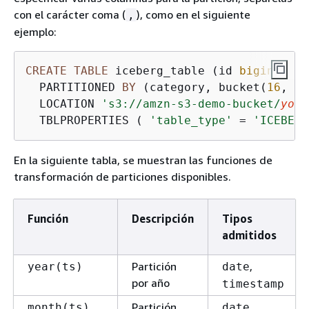
con el carácter coma (
), como en el siguiente
,
ejemplo:
CREATE
TABLE
 iceberg_table (id 
bigint
, da
  PARTITIONED 
BY
 (category, bucket(
16
, id
  LOCATION 
's3://amzn-s3-demo-bucket/
your
  TBLPROPERTIES ( 
'table_type'
=
'ICEBERG
En la siguiente tabla, se muestran las funciones de
transformación de particiones disponibles.
Función
Descripción
Tipos
admitidos
Partición
,
year(ts)
date
por año
timestamp
Partición
,
month(ts)
date