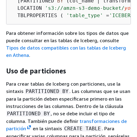
  [PARTITIONED 
BY
 (col_name 
|
 transform, 
  LOCATION 
's3://amzn-s3-demo-bucket/
your
  TBLPROPERTIES ( 
'table_type'
=
'ICEBERG'
Para obtener información sobre los tipos de datos que
puede consultar en las tablas de Iceberg, consulte
Tipos de datos compatibles con las tablas de Iceberg
en Athena
.
Uso de particiones
Para crear tablas de Iceberg con particiones, use la
sintaxis
. Las columnas que se usan
PARTITIONED BY
para la partición deben especificarse primero en las
instrucciones de las columnas. Dentro de la cláusula
, no se debe incluir el tipo de
PARTITIONED BY
columna. También puede definir
transformaciones de
partición
en la sintaxis
. Para
CREATE TABLE
especificar varias columnas para la partición, sepárelas