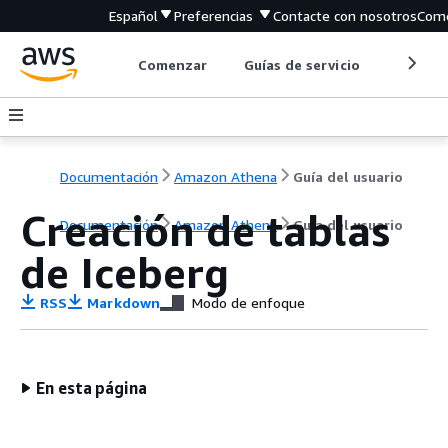
Español
Preferencias
Contacte con nosotros
Come
Comenzar
Guías de servicio
Herrami
Documentación
Amazon Athena
Guía del usuario
Creación de tablas
Documentación
Amazon Athena
Guía del usuario
de Iceberg
RSS
Markdown
Modo de enfoque
En esta página