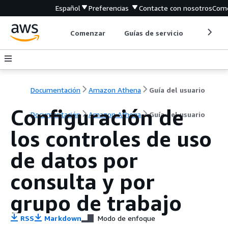
Español
Preferencias
Contacte con nosotros
Come
Comenzar
Guías de servicio
Herrami
Documentación
Amazon Athena
Guía del usuario
Configuración de
Documentación
Amazon Athena
Guía del usuario
los controles de uso
de datos por
consulta y por
grupo de trabajo
RSS
Markdown
Modo de enfoque