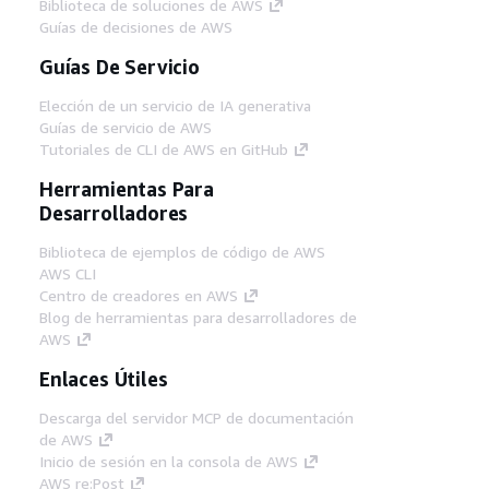
Biblioteca de soluciones de AWS
Guías de decisiones de AWS
Guías De Servicio
Elección de un servicio de IA generativa
Guías de servicio de AWS
Tutoriales de CLI de AWS en GitHub
Herramientas Para
Desarrolladores
Biblioteca de ejemplos de código de AWS
AWS CLI
Centro de creadores en AWS
Blog de herramientas para desarrolladores de
AWS
Enlaces Útiles
Descarga del servidor MCP de documentación
de AWS
Inicio de sesión en la consola de AWS
AWS re:Post