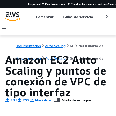
Español
Preferencias
Contacte con nosotros
Come
Comenzar
Guías de servicio
Herrami
Documentación
Auto Scaling
Guía del usuario de
Amazon EC2 Auto
Documentación
Auto Scaling
Guía del usuario de
Scaling y puntos de
conexión de VPC de
tipo interfaz
PDF
RSS
Markdown
Modo de enfoque