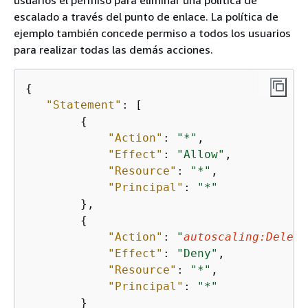
usuarios el permiso para eliminar una política de
escalado a través del punto de enlace. La política de
ejemplo también concede permiso a todos los usuarios
para realizar todas las demás acciones.
{
"Statement"
: [

{
"Action"
: 
"*"
,

"Effect"
: 
"Allow"
,

"Resource"
: 
"*"
,

"Principal"
: 
"*"
        },

{
"Action"
: 
"
autoscaling:Delete
"Effect"
: 
"Deny"
,

"Resource"
: 
"*"
,

"Principal"
: 
"*"
        }
