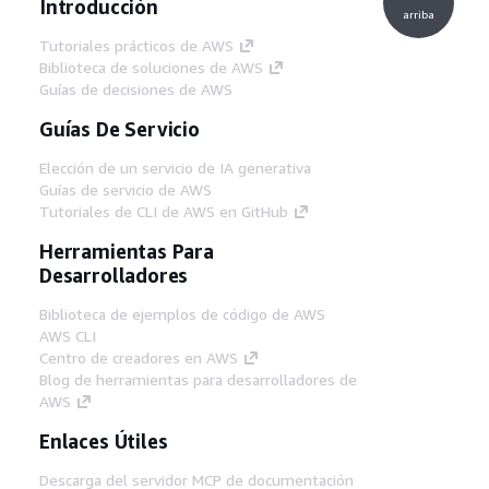
Introducción
arriba
Tutoriales prácticos de AWS
Biblioteca de soluciones de AWS
Guías de decisiones de AWS
Guías De Servicio
Elección de un servicio de IA generativa
Guías de servicio de AWS
Tutoriales de CLI de AWS en GitHub
Herramientas Para
Desarrolladores
Biblioteca de ejemplos de código de AWS
AWS CLI
Centro de creadores en AWS
Blog de herramientas para desarrolladores de
AWS
Enlaces Útiles
Descarga del servidor MCP de documentación