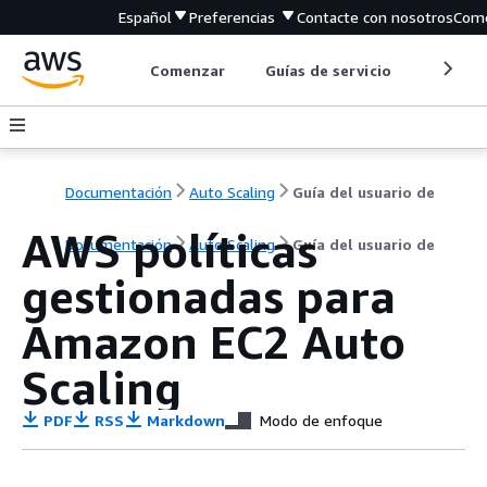
Español
Preferencias
Contacte con nosotros
Come
Comenzar
Guías de servicio
Herrami
Documentación
Auto Scaling
Guía del usuario de
AWS políticas
Documentación
Auto Scaling
Guía del usuario de
gestionadas para
Amazon EC2 Auto
Scaling
PDF
RSS
Markdown
Modo de enfoque