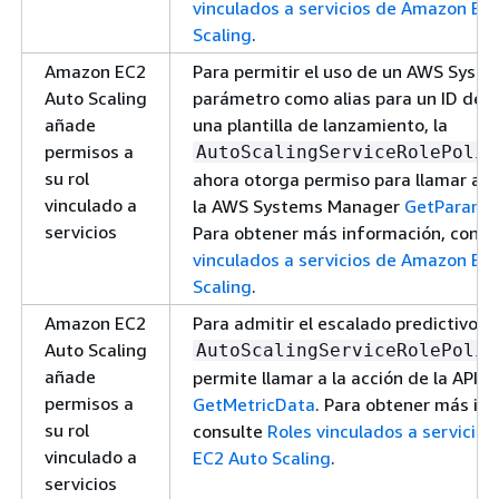
vinculados a servicios de Amazon EC
Scaling
.
Amazon EC2
Para permitir el uso de un AWS Syst
Auto Scaling
parámetro como alias para un ID de A
añade
una plantilla de lanzamiento, la
permisos a
AutoScalingServiceRolePolic
su rol
ahora otorga permiso para llamar a l
vinculado a
la AWS Systems Manager
GetParame
servicios
Para obtener más información, consu
vinculados a servicios de Amazon EC
Scaling
.
Amazon EC2
Para admitir el escalado predictivo, la
Auto Scaling
AutoScalingServiceRolePolic
añade
permite llamar a la acción de la API
permisos a
GetMetricData
. Para obtener más in
su rol
consulte
Roles vinculados a servicio
vinculado a
EC2 Auto Scaling
.
servicios