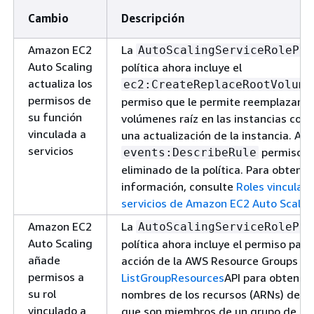
Cambio
Descripción
Amazon EC2
La
AutoScalingServiceRolePol
Auto Scaling
política ahora incluye el
actualiza los
ec2:CreateReplaceRootVolume
permisos de
permiso que le permite reemplazar lo
su función
volúmenes raíz en las instancias com
vinculada a
una actualización de la instancia. Ad
servicios
permiso s
events:DescribeRule
eliminado de la política. Para obtene
información, consulte
Roles vinculad
servicios de Amazon EC2 Auto Scalin
Amazon EC2
La
AutoScalingServiceRolePol
Auto Scaling
política ahora incluye el permiso para 
añade
acción de la AWS Resource Groups
permisos a
ListGroupResources
API para obtener 
su rol
nombres de los recursos (ARNs) de lo
vinculado a
que son miembros de un grupo de re