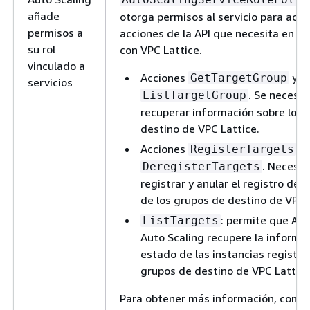
añade
otorga permisos al servicio para acce
permisos a
acciones de la API que necesita en la
su rol
con VPC Lattice.
vinculado a
Acciones
y
GetTargetGroup
servicios
. Se necesit
ListTargetGroup
recuperar información sobre los 
destino de VPC Lattice.
Acciones
y
RegisterTargets
. Necesar
DeregisterTargets
registrar y anular el registro de 
de los grupos de destino de VPC 
: permite que Am
ListTargets
Auto Scaling recupere la informa
estado de las instancias registra
grupos de destino de VPC Lattice
Para obtener más información, consu