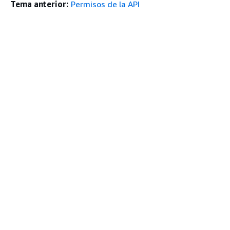
Tema anterior:
Permisos de la API
Introducción
arriba
Tutoriales prácticos de AWS
Biblioteca de soluciones de AWS
Guías de decisiones de AWS
Guías De Servicio
Elección de un servicio de IA generativa
Guías de servicio de AWS
Tutoriales de CLI de AWS en GitHub
Herramientas Para
Desarrolladores