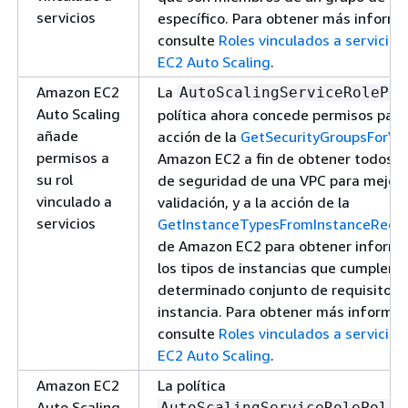
servicios
específico. Para obtener más informa
consulte
Roles vinculados a servicio
EC2 Auto Scaling
.
Amazon EC2
La
AutoScalingServiceRolePol
Auto Scaling
política ahora concede permisos para 
añade
acción de la
GetSecurityGroupsForVp
permisos a
Amazon EC2 a fin de obtener todos l
su rol
de seguridad de una VPC para mejora
vinculado a
validación, y a la acción de la
servicios
GetInstanceTypesFromInstanceRequ
de Amazon EC2 para obtener informa
los tipos de instancias que cumplen 
determinado conjunto de requisitos 
instancia. Para obtener más informac
consulte
Roles vinculados a servicio
EC2 Auto Scaling
.
Amazon EC2
La política
Auto Scaling
AutoScalingServiceRolePolic