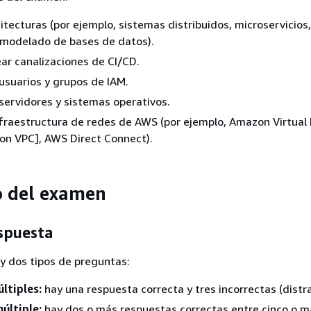
itecturas (por ejemplo, sistemas distribuidos, microservicios,
modelado de bases de datos).
ear canalizaciones de CI/CD.
usuarios y grupos de IAM.
servidores y sistemas operativos.
nfraestructura de redes de AWS (por ejemplo, Amazon Virtual 
on VPC], AWS Direct Connect).
o del examen
spuesta
y dos tipos de preguntas:
ltiples:
hay una respuesta correcta y tres incorrectas (distr
últiple:
hay dos o más respuestas correctas entre cinco o m