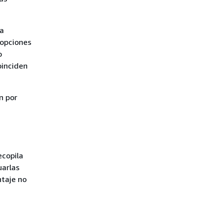
la
 opciones
o
oinciden
n por
ecopila
uarlas
ntaje no