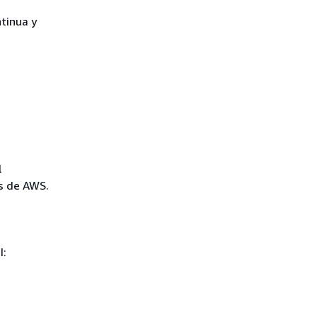
tinua y
l
os de AWS.
I: