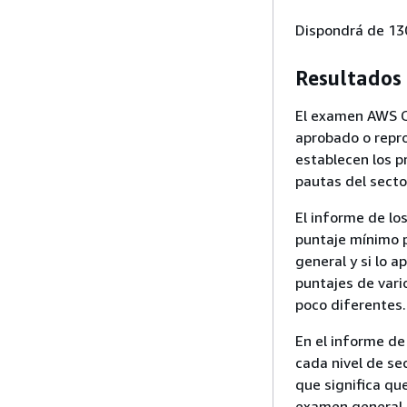
Dispondrá de 13
Resultados
El examen AWS Ce
aprobado o repr
establecen los p
pautas del sector
El informe de lo
puntaje mínimo p
general y si lo 
puntajes de vari
poco diferentes.
En el informe de
cada nivel de se
que significa qu
examen general.