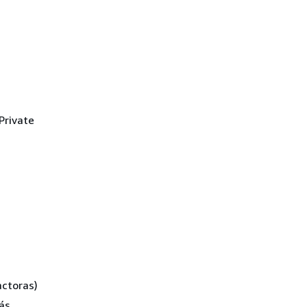
Private
actoras)
ás