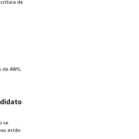
critura de
os de AWS,
ndidato
o se
reas están