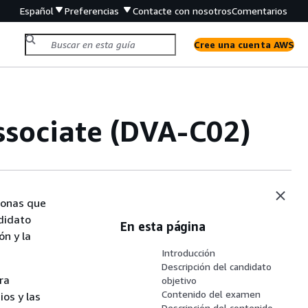
Español
Preferencias
Contacte con nosotros
Comentarios
Cree una cuenta AWS
ssociate (DVA-C02)
sonas que
didato
En esta página
ón y la
Introducción
Descripción del candidato
ra
objetivo
Contenido del examen
ios y las
Descripción del contenido