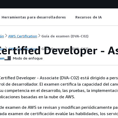
Herramientas para desarrolladores
Recursos de IA
ón
AWS Certification
Guía de examen (DVA-C02)
ertified Developer - A
ón
AWS Certification
Guía de examen (DVA-C02)
wn
Modo de enfoque
rtified Developer - Associate (DVA-C02) está dirigido a per
l de desarrollador. El examen certifica la capacidad del can
u competencia en el desarrollo, las pruebas, la implementaci
plicaciones basadas en la nube de AWS.
de examen de AWS se revisan y modifican periódicamente pa
ada examen de certificación evalúe las habilidades, los servic