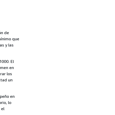
ón de
mínimo que
s y las
1000. El
xamen en
rar los
ltad un
mpeño en
io, lo
 el