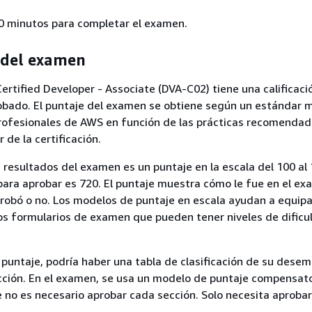
0 minutos para completar el examen.
 del examen
rtified Developer - Associate (DVA-C02) tiene una calificaci
obado. El puntaje del examen se obtiene según un estándar 
rofesionales de AWS en función de las prácticas recomendada
 de la certificación.
s resultados del examen es un puntaje en la escala del 100 al 
ara aprobar es 720. El puntaje muestra cómo le fue en el e
aprobó o no. Los modelos de puntaje en escala ayudan a equipa
os formularios de examen que pueden tener niveles de dificu
 puntaje, podría haber una tabla de clasificación de su dese
cción. En el examen, se usa un modelo de puntaje compensator
e no es necesario aprobar cada sección. Solo necesita aprobar