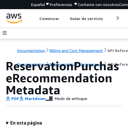
Español
Preferencias
Contacte con nosotros
Come
Comenzar
Guías de servicio
Herrami
Documentation
Billing and Cost Management
ReservationPurchas
Documentation
Billing and Cost Management
API Refer
eRecommendation
Metadata
PDF
Markdown
Modo de enfoque
En esta página