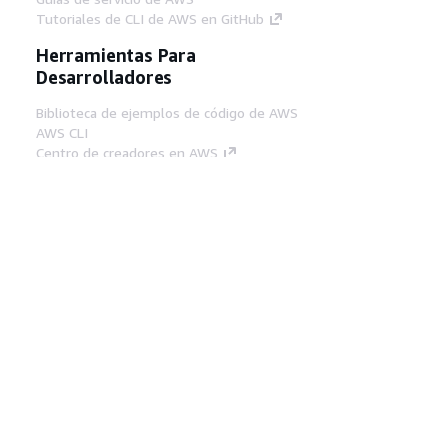
Tutoriales de CLI de AWS en GitHub
Herramientas Para
Desarrolladores
Biblioteca de ejemplos de código de AWS
AWS CLI
Centro de creadores en AWS
Blog de herramientas para desarrolladores de
AWS
Enlaces Útiles
Descarga del servidor MCP de documentación
de AWS
Inicio de sesión en la consola de AWS
AWS re:Post
Privacidad
Términos del sitio
Preferencias de
cookies
© 2026, Amazon Web Services, Inc o
sus afiliados. Todos los derechos reservados.