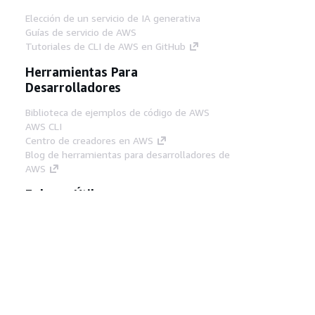
Elección de un servicio de IA generativa
Guías de servicio de AWS
Tutoriales de CLI de AWS en GitHub
Herramientas Para
Desarrolladores
Biblioteca de ejemplos de código de AWS
AWS CLI
Centro de creadores en AWS
Blog de herramientas para desarrolladores de
AWS
Enlaces Útiles
Descarga del servidor MCP de documentación
de AWS
Inicio de sesión en la consola de AWS
AWS re:Post
Privacidad
Términos del sitio
Preferencias de
cookies
© 2026, Amazon Web Services, Inc o