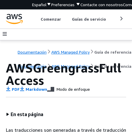
Español
Preferencias
Contacte con nosotros
Come
Comenzar
Guías de servicio
Herrami
Documentación
AWS Managed Policy
Guía de referencia
AWSGreengrassFull
Documentación
AWS Managed Policy
Guía de referencia
Access
PDF
Markdown
Modo de enfoque
En esta página
Las traducciones son generadas a través de traducción