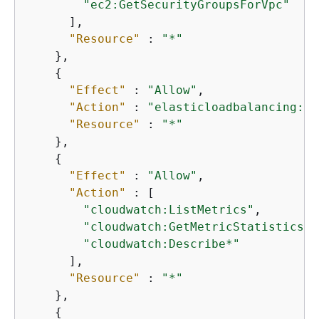
"ec2:GetSecurityGroupsForVpc"
      ],

"Resource"
 : 
"*"
    },

{
"Effect"
 : 
"Allow"
,

"Action"
 : 
"elasticloadbalancing:De
"Resource"
 : 
"*"
    },

{
"Effect"
 : 
"Allow"
,

"Action"
 : [

"cloudwatch:ListMetrics"
,

"cloudwatch:GetMetricStatistics"
,

"cloudwatch:Describe*"
      ],

"Resource"
 : 
"*"
    },

{