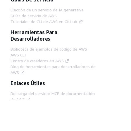
Elección de un servicio de IA generativa
Guías de servicio de AWS
Tutoriales de CLI de AWS en GitHub
Herramientas Para
Desarrolladores
Biblioteca de ejemplos de código de AWS
AWS CLI
Centro de creadores en AWS
Blog de herramientas para desarrolladores de
AWS
Enlaces Útiles
Descarga del servidor MCP de documentación
de AWS
Inicio de sesión en la consola de AWS
AWS re:Post
Privacidad
Términos del sitio
Preferencias de