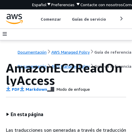
Español
Preferencias
Contacte con nosotros
Come
Comenzar
Guías de servicio
Herrami
Documentación
AWS Managed Policy
Guía de referencia
AmazonEC2ReadOn
Documentación
AWS Managed Policy
Guía de referencia
lyAccess
PDF
Markdown
Modo de enfoque
En esta página
Las traducciones son generadas a través de traducción