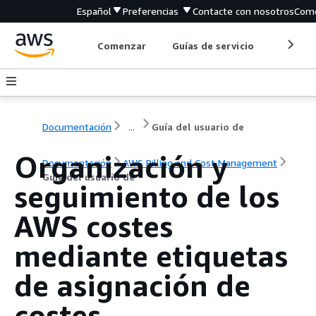
Español
Preferencias
Contacte con nosotros
Come
Comenzar
Guías de servicio
Herrami
Documentación
...
Guía del usuario de
Organización y
Documentación
AWS Billing and Cost Management
Guía del usuario de
seguimiento de los
AWS costes
mediante etiquetas
de asignación de
costes