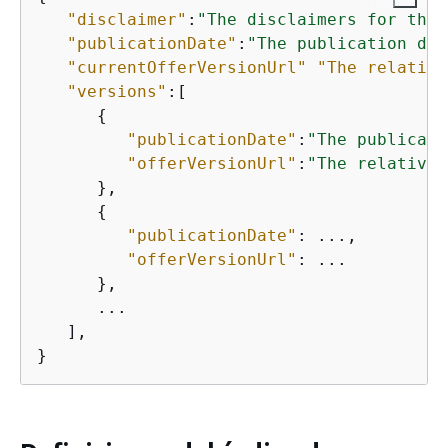
"disclaimer"
:
"The disclaimers for this
"publicationDate"
:
"The publication dat
"currentOfferVersionUrl"
"The relative
"versions"
:[

{
"publicationDate"
:
"The publicati
"offerVersionUrl"
:
"The relative 
      },

{
"publicationDate"
: ...,

"offerVersionUrl"
: ...

      },

      ...

   ],

}