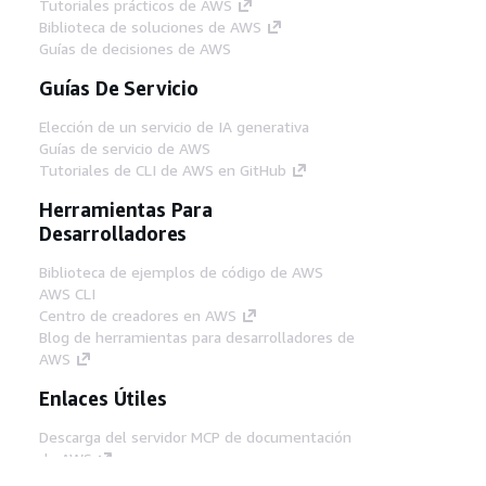
Tutoriales prácticos de AWS
Biblioteca de soluciones de AWS
Guías de decisiones de AWS
Guías De Servicio
Elección de un servicio de IA generativa
Guías de servicio de AWS
Tutoriales de CLI de AWS en GitHub
Herramientas Para
Desarrolladores
Biblioteca de ejemplos de código de AWS
AWS CLI
Centro de creadores en AWS
Blog de herramientas para desarrolladores de
AWS
Enlaces Útiles
Descarga del servidor MCP de documentación
de AWS
Inicio de sesión en la consola de AWS