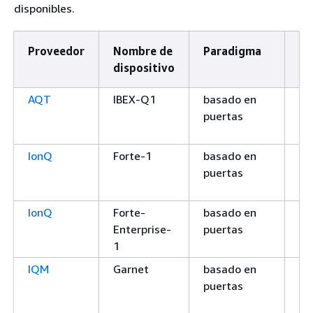
disponibles.
Proveedor
Nombre de
Paradigma
Ti
dispositivo
AQT
IBEX-Q1
basado en
Q
puertas
IonQ
Forte-1
basado en
Q
puertas
IonQ
Forte-
basado en
Q
Enterprise-
puertas
1
IQM
Garnet
basado en
Q
puertas