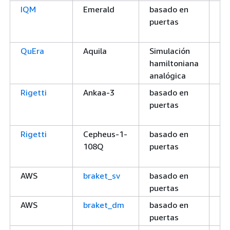
IQM
Emerald
basado en
Q
puertas
QuEra
Aquila
Simulación
Q
hamiltoniana
analógica
Rigetti
Ankaa-3
basado en
Q
puertas
Rigetti
Cepheus-1-
basado en
Q
108Q
puertas
AWS
braket_sv
basado en
Si
puertas
lo
AWS
braket_dm
basado en
Si
puertas
lo