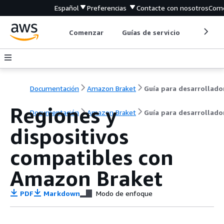
Español
Preferencias
Contacte con nosotros
Come
Comenzar
Guías de servicio
Herrami
Documentación
Amazon Braket
Guía para desarrollado
Regiones y
Documentación
Amazon Braket
Guía para desarrollado
dispositivos
compatibles con
Amazon Braket
PDF
Markdown
Modo de enfoque