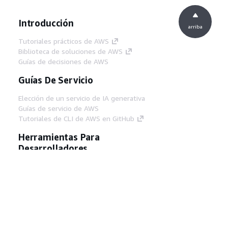
Introducción
arriba
Tutoriales prácticos de AWS
Biblioteca de soluciones de AWS
Guías de decisiones de AWS
Guías De Servicio
Elección de un servicio de IA generativa
Guías de servicio de AWS
Tutoriales de CLI de AWS en GitHub
Herramientas Para
Desarrolladores
Biblioteca de ejemplos de código de AWS
AWS CLI
Centro de creadores en AWS
Blog de herramientas para desarrolladores de
AWS
Enlaces Útiles