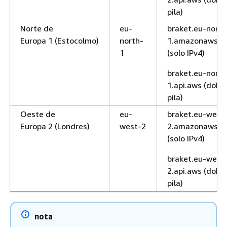
pila)
Norte de
eu-
braket.eu-north
Europa 1 (Estocolmo)
north-
1.amazonaws.c
1
(solo IPv4)
braket.eu-north
1.api.aws (doble
pila)
Oeste de
eu-
braket.eu-west
Europa 2 (Londres)
west-2
2.amazonaws.c
(solo IPv4)
braket.eu-west
2.api.aws (doble
pila)
nota