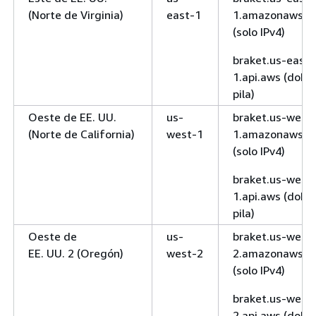
(Norte de Virginia)
east-1
1.amazonaws.c
(solo IPv4)
braket.us-east-
1.api.aws (doble
pila)
Oeste de EE. UU.
us-
braket.us-west
(Norte de California)
west-1
1.amazonaws.c
(solo IPv4)
braket.us-west
1.api.aws (doble
pila)
Oeste de
us-
braket.us-west
EE. UU. 2 (Oregón)
west-2
2.amazonaws.c
(solo IPv4)
braket.us-west
2.api.aws (doble