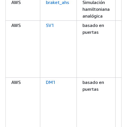
AWS
braket_ahs
Simulación
Si
hamiltoniana
lo
analógica
AWS
SV1
basado en
On
puertas
d
si
AWS
DM1
basado en
On
puertas
d
si