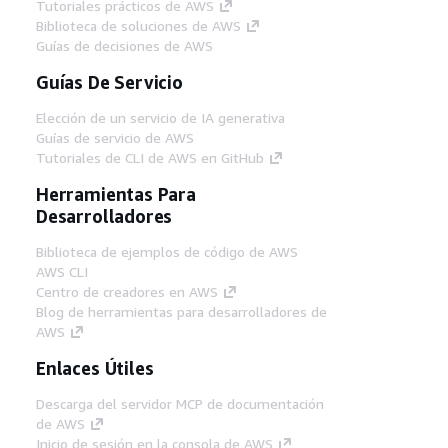
Tutoriales prácticos de AWS
Biblioteca de soluciones de AWS
Guías de decisiones de AWS
Guías De Servicio
Elección de un servicio de IA generativa
Guías de servicio de AWS
Tutoriales de CLI de AWS en GitHub
Herramientas Para
Desarrolladores
Biblioteca de ejemplos de código de AWS
AWS CLI
Centro de creadores en AWS
Blog de herramientas para desarrolladores de
AWS
Enlaces Útiles
Descarga del servidor MCP de documentación
de AWS
Inicio de sesión en la consola de AWS