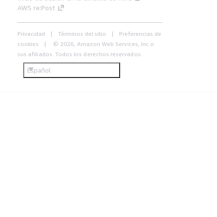
AWS re:Post
Privacidad
Términos del sitio
Preferencias de
cookies
© 2026, Amazon Web Services, Inc o
sus afiliados. Todos los derechos reservados.
Español