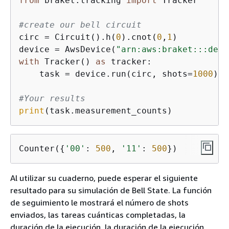
from
 braket.tracking 
import
 Tracker

#create our bell circuit
circ = Circuit().h(
0
).cnot(
0
,
1
)

device = AwsDevice(
"arn:aws:braket:::devi
with
 Tracker() 
as
 tracker:

    task = device.run(circ, shots=
1000
).r
#Your results
print
(task.measurement_counts)
Counter(
{
'00'
: 
500
, 
'11'
: 
500
})
Al utilizar su cuaderno, puede esperar el siguiente
resultado para su simulación de Bell State. La función
de seguimiento le mostrará el número de shots
enviados, las tareas cuánticas completadas, la
duración de la ejecución, la duración de la ejecución