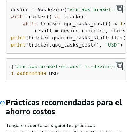
device = AwsDevice(
"arn:aws:braket:us-wes
with
 Tracker() 
as
 tracker:

while
 tracker.qpu_tasks_cost() < 
1
:

        result = device.run(circ, shots=
2
print
print
(tracker.qpu_tasks_cost(), 
"USD"
)
{
'arn:aws:braket:us-west-1::device/qpu/ri
1.4400000000
 USD
Prácticas recomendadas para el
ahorro costos
Tenga en cuenta las siguientes prácticas