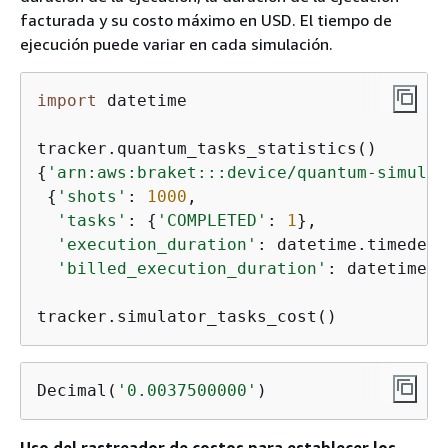
facturada y su costo máximo en USD. El tiempo de
ejecución puede variar en cada simulación.
import
 datetime

{
'arn:aws:braket:::device/quantum-simulat
{
'shots'
: 
1000
,

'tasks'
: 
{
'COMPLETED'
: 
1
},

'execution_duration'
: datetime.timedelt
'billed_execution_duration'
: datetime.t
tracker.simulator_tasks_cost()
Decimal(
'0.0037500000'
)
Uso del rastreador de costos para establecer los