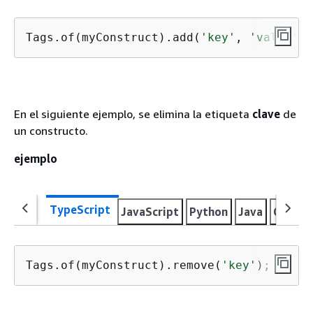
Tags.of(myConstruct).add(
'key'
, 
'value'
);
En el siguiente ejemplo, se elimina la etiqueta
clave
de
un constructo.
ejemplo
TypeScript
JavaScript
Python
Java
C#
Go
Tags.of(myConstruct).remove(
'key'
);