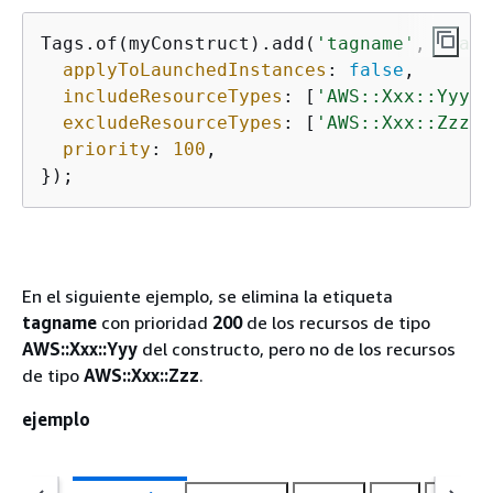
Tags.of(myConstruct).add(
'tagname'
, 
'valu
applyToLaunchedInstances
: 
false
,

includeResourceTypes
: [
'AWS::Xxx::Yyy'
]
excludeResourceTypes
: [
'AWS::Xxx::Zzz'
]
priority
: 
100
,

});
En el siguiente ejemplo, se elimina la etiqueta
tagname
con prioridad
200
de los recursos de tipo
AWS::Xxx::Yyy
del constructo, pero no de los recursos
de tipo
AWS::Xxx::Zzz
.
ejemplo