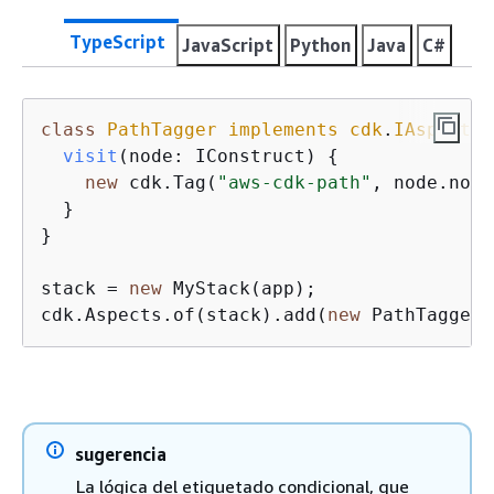
TypeScript
JavaScript
Python
Java
C#
class
PathTagger
implements
cdk
.
IAspect
{
visit
(
node: IConstruct
)
{
new
 cdk.Tag(
"aws-cdk-path"
, node.node
  }

}

stack = 
new
 MyStack(app);

cdk.Aspects.of(stack).add(
new
 PathTagger(
sugerencia
La lógica del etiquetado condicional, que