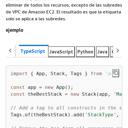
eliminar de todos los recursos, excepto de las subredes
de VPC de Amazon EC2. El resultado es que la etiqueta
solo se aplica a las subredes.
ejemplo
TypeScript
JavaScript
Python
Java
C#
Go
import
{
 App, Stack, Tags } 
from
'aws-cdk
const
 app = 
new
const
 theBestStack = 
new
 Stack(app, 
'Mark
// Add a tag to all constructs in the sta
Tags.of(theBestStack).add(
'StackType'
, 
'T