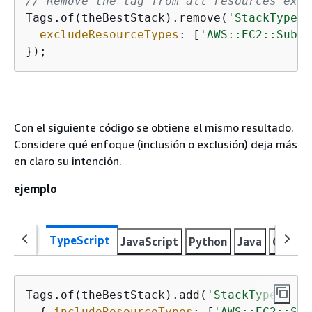
// Remove the tag from all resources exce
Tags.of(theBestStack).remove(
'StackType'
,
excludeResourceTypes
: [
'AWS::EC2::Subne
});
Con el siguiente código se obtiene el mismo resultado.
Considere qué enfoque (inclusión o exclusión) deja más
en claro su intención.
ejemplo
TypeScript
JavaScript
Python
Java
C#
Go
Tags.of(theBestStack).add(
'StackType'
, 
'T
{
includeResourceTypes
: [
'AWS::EC2::Sub