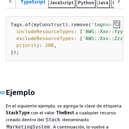
TypeScript
JavaScript
Python
Java
C#
Go
Tags.of(myConstruct).remove(
'tagname'
, 
{
includeResourceTypes
: [
'AWS::Xxx::Yyy'
]
excludeResourceTypes
: [
'AWS::Xxx::Zzz'
]
priority
: 
200
,

});
Ejemplo
En el siguiente ejemplo, se agrega la clave de etiqueta
StackType
con el valor
TheBest
a cualquier recurso
creado dentro del
denominado
Stack
. A continuación, lo vuelve a
MarketingSystem