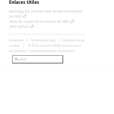
Enlaces Útiles
Descarga del servidor MCP de documentación
de AWS
Inicio de sesión en la consola de AWS
AWS re:Post
Privacidad
Términos del sitio
Preferencias de
cookies
© 2026, Amazon Web Services, Inc o
sus afiliados. Todos los derechos reservados.
Español