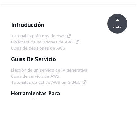
Introducción
arriba
Tutoriales prácticos de AWS
Biblioteca de soluciones de AWS
Guías de decisiones de AWS
Guías De Servicio
Elección de un servicio de IA generativa
Guías de servicio de AWS
Tutoriales de CLI de AWS en GitHub
Herramientas Para
Desarrolladores
Biblioteca de ejemplos de código de AWS
AWS CLI
Centro de creadores en AWS
Blog de herramientas para desarrolladores de
AWS