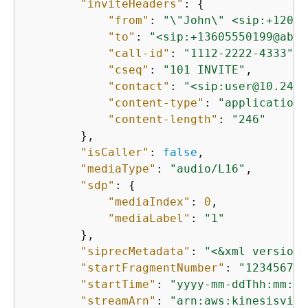
"inviteHeaders"
: 
{
"from"
: 
"\"John\" <sip:+12065
"to"
: 
"<sip:+13605550199@abcd
"call-id"
: 
"1112-2222-4333"
,

"cseq"
: 
"101 INVITE"
,

"contact"
: 
"<sip:user@10.24.3
"content-type"
: 
"application/
"content-length"
: 
"246"
        },

"isCaller"
: 
false
,

"mediaType"
: 
"audio/L16"
,

"sdp"
: 
{
"mediaIndex"
: 
0
,

"mediaLabel"
: 
"1"
        },

"siprecMetadata"
: 
"<&xml version=
"startFragmentNumber"
: 
"123456789
"startTime"
: 
"yyyy-mm-ddThh:mm:ss
"streamArn"
: 
"arn:aws:kinesisvide