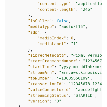
"content-type"
: 
"application/
"content-length"
: 
"246"
        },

"isCaller"
: 
false
,

"mediaType"
: 
"audio/L16"
,

"sdp"
: 
{
"mediaIndex"
: 
0
,

"mediaLabel"
: 
"1"
        },

"siprecMetadata"
: 
"<&xml version=
"startFragmentNumber"
: 
"123456789
"startTime"
: 
"yyyy-mm-ddThh:mm:ss
"streamArn"
: 
"arn:aws:kinesisvide
"toNumber"
: 
"+13605550199"
,

"transactionId"
: 
"12345678-1234-1
"voiceConnectorId"
: 
"abcdef1ghij2
"streamingStatus"
: 
"STARTED"
,

"version"
: 
"0"
    }
