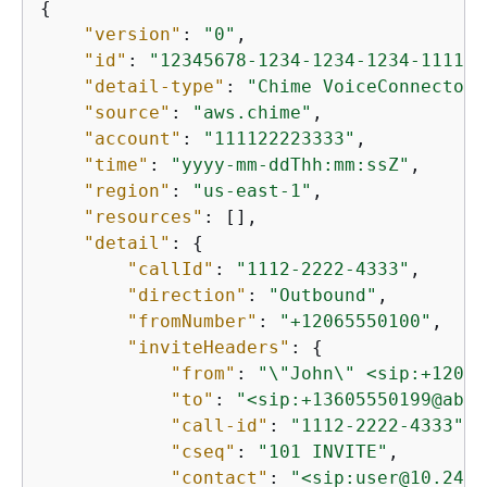
{
"version"
: 
"0"
,

"id"
: 
"12345678-1234-1234-1234-111122
"detail-type"
: 
"Chime VoiceConnector 
"source"
: 
"aws.chime"
,

"account"
: 
"111122223333"
,

"time"
: 
"yyyy-mm-ddThh:mm:ssZ"
,

"region"
: 
"us-east-1"
,

"resources"
: [],

"detail"
: 
{
"callId"
: 
"1112-2222-4333"
,

"direction"
: 
"Outbound"
,

"fromNumber"
: 
"+12065550100"
,

"inviteHeaders"
: 
{
"from"
: 
"\"John\" <sip:+12065
"to"
: 
"<sip:+13605550199@abcd
"call-id"
: 
"1112-2222-4333"
,

"cseq"
: 
"101 INVITE"
,

"contact"
: 
"<sip:user@10.24.3