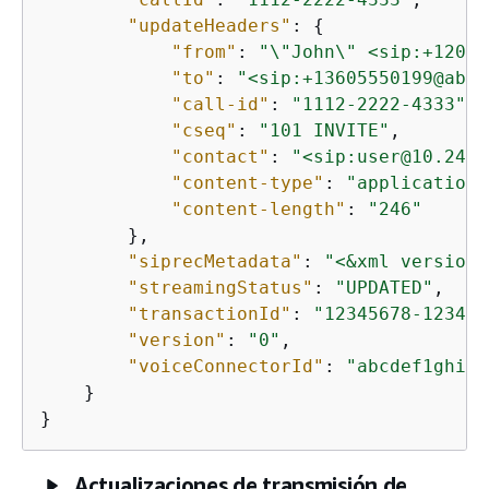
"updateHeaders"
: 
{
"from"
: 
"\"John\" <sip:+12065
"to"
: 
"<sip:+13605550199@abcd
"call-id"
: 
"1112-2222-4333"
,

"cseq"
: 
"101 INVITE"
,

"contact"
: 
"<sip:user@10.24.3
"content-type"
: 
"application/
"content-length"
: 
"246"
        },

"siprecMetadata"
: 
"<&xml version=
"streamingStatus"
: 
"UPDATED"
,

"transactionId"
: 
"12345678-1234-1
"version"
: 
"0"
,

"voiceConnectorId"
: 
"abcdef1ghij2
    }

}
Actualizaciones de transmisión de