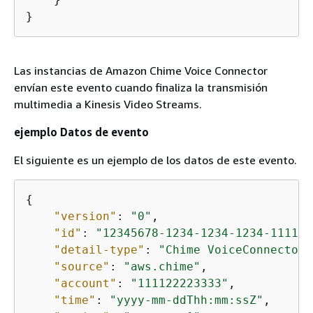
}
Las instancias de Amazon Chime Voice Connector
envían este evento cuando finaliza la transmisión
multimedia a Kinesis Video Streams.
ejemplo Datos de evento
El siguiente es un ejemplo de los datos de este evento.
{
"version"
: 
"0"
,

"id"
: 
"12345678-1234-1234-1234-111122
"detail-type"
: 
"Chime VoiceConnector 
"source"
: 
"aws.chime"
,

"account"
: 
"111122223333"
,

"time"
: 
"yyyy-mm-ddThh:mm:ssZ"
,
