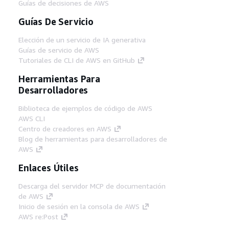
Guías de decisiones de AWS
Guías De Servicio
Elección de un servicio de IA generativa
Guías de servicio de AWS
Tutoriales de CLI de AWS en GitHub
Herramientas Para
Desarrolladores
Biblioteca de ejemplos de código de AWS
AWS CLI
Centro de creadores en AWS
Blog de herramientas para desarrolladores de
AWS
Enlaces Útiles
Descarga del servidor MCP de documentación
de AWS
Inicio de sesión en la consola de AWS
AWS re:Post