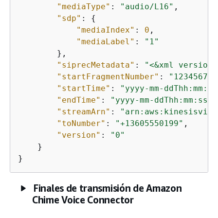
"mediaType"
: 
"audio/L16"
,

"sdp"
: 
{
"mediaIndex"
: 
0
,

"mediaLabel"
: 
"1"
        },

"siprecMetadata"
: 
"<&xml version=
"startFragmentNumber"
: 
"123456789
"startTime"
: 
"yyyy-mm-ddThh:mm:ss
"endTime"
: 
"yyyy-mm-ddThh:mm:ssZ"
"streamArn"
: 
"arn:aws:kinesisvide
"toNumber"
: 
"+13605550199"
,

"version"
: 
"0"
    }

}
Finales de transmisión de Amazon
Chime Voice Connector