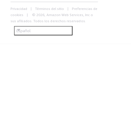
Privacidad
Términos del sitio
Preferencias de
cookies
© 2026, Amazon Web Services, Inc o
sus afiliados. Todos los derechos reservados.
Español