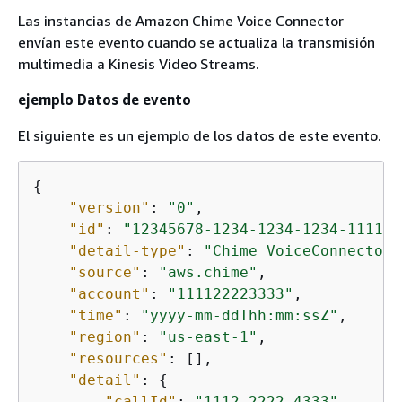
Las instancias de Amazon Chime Voice Connector
envían este evento cuando se actualiza la transmisión
multimedia a Kinesis Video Streams.
ejemplo Datos de evento
El siguiente es un ejemplo de los datos de este evento.
{
"version"
: 
"0"
,

"id"
: 
"12345678-1234-1234-1234-111122
"detail-type"
: 
"Chime VoiceConnector 
"source"
: 
"aws.chime"
,

"account"
: 
"111122223333"
,

"time"
: 
"yyyy-mm-ddThh:mm:ssZ"
,

"region"
: 
"us-east-1"
,

"resources"
: [],

"detail"
: 
{
"callId"
: 
"1112-2222-4333"
,
