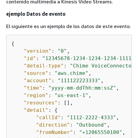
contenido multimedia a Kinesis Video Streams.
ejemplo Datos de evento
El siguiente es un ejemplo de los datos de este evento.
{
"version"
: 
"0"
,

"id"
: 
"12345678-1234-1234-1234-111122
"detail-type"
: 
"Chime VoiceConnector 
"source"
: 
"aws.chime"
,

"account"
: 
"111122223333"
,

"time"
: 
"yyyy-mm-ddThh:mm:ssZ"
,

"region"
: 
"us-east-1"
,

"resources"
: [],

"detail"
: 
{
"callId"
: 
"1112-2222-4333"
,

"direction"
: 
"Outbound"
,

"fromNumber"
: 
"+12065550100"
,
