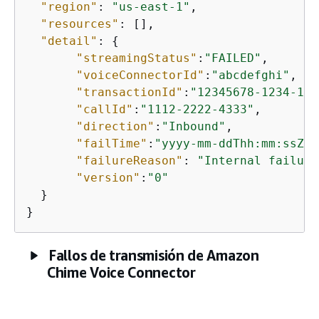
"region"
: 
"us-east-1"
,

"resources"
: [],

"detail"
: 
{
"streamingStatus"
:
"FAILED"
,

"voiceConnectorId"
:
"abcdefghi"
,

"transactionId"
:
"12345678-1234-123
"callId"
:
"1112-2222-4333"
,

"direction"
:
"Inbound"
,

"failTime"
:
"yyyy-mm-ddThh:mm:ssZ"
,

"failureReason"
: 
"Internal failure
"version"
:
"0"
  }

}
Fallos de transmisión de Amazon
Chime Voice Connector