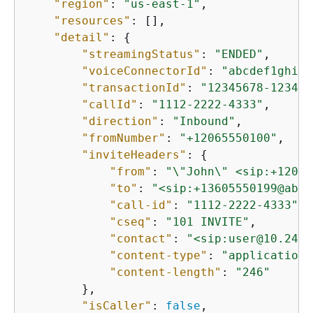
"region"
: 
"us-east-1"
,

"resources"
: [],

"detail"
: 
{
"streamingStatus"
: 
"ENDED"
,

"voiceConnectorId"
: 
"abcdef1ghij2
"transactionId"
: 
"12345678-1234-1
"callId"
: 
"1112-2222-4333"
,

"direction"
: 
"Inbound"
,

"fromNumber"
: 
"+12065550100"
,

"inviteHeaders"
: 
{
"from"
: 
"\"John\" <sip:+12065
"to"
: 
"<sip:+13605550199@abcd
"call-id"
: 
"1112-2222-4333"
,

"cseq"
: 
"101 INVITE"
,

"contact"
: 
"<sip:user@10.24.3
"content-type"
: 
"application/
"content-length"
: 
"246"
        },

"isCaller"
: 
false
,
