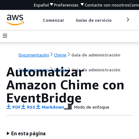
Español
Preferencias
Contacte con nosotros
Come
Comenzar
Guías de servicio
Herrami
Documentación
Chime
Guía de administración
Automatizar
Documentación
Chime
Guía de administración
Amazon Chime con
EventBridge
PDF
RSS
Markdown
Modo de enfoque
En esta página