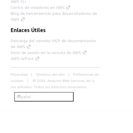
AWS CLI
Centro de creadores en AWS
Blog de herramientas para desarrolladores de
AWS
Enlaces Útiles
Descarga del servidor MCP de documentación
de AWS
Inicio de sesión en la consola de AWS
AWS re:Post
Privacidad
Términos del sitio
Preferencias de
cookies
© 2026, Amazon Web Services, Inc o
sus afiliados. Todos los derechos reservados.
Español