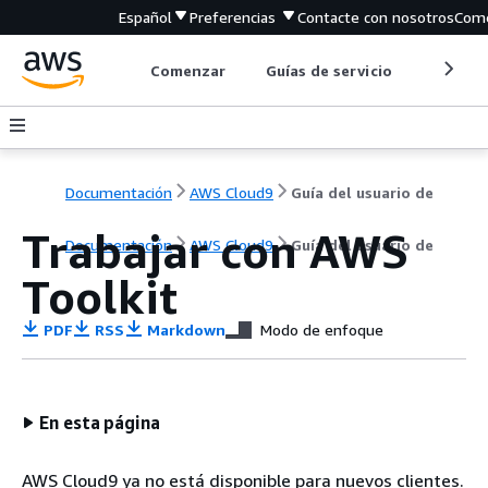
Español
Preferencias
Contacte con nosotros
Come
Comenzar
Guías de servicio
Herrami
Documentación
AWS Cloud9
Guía del usuario de
Trabajar con AWS
Documentación
AWS Cloud9
Guía del usuario de
Toolkit
PDF
RSS
Markdown
Modo de enfoque
En esta página
AWS Cloud9 ya no está disponible para nuevos clientes.