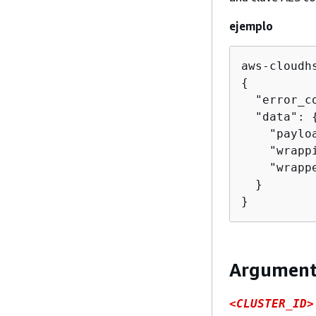
ejemplo
aws-cloudh
{
  "error_co
  "data": 
    "paylo
    "wrapp
    "wrapp
  }

}
Argument
<CLUSTER_ID>