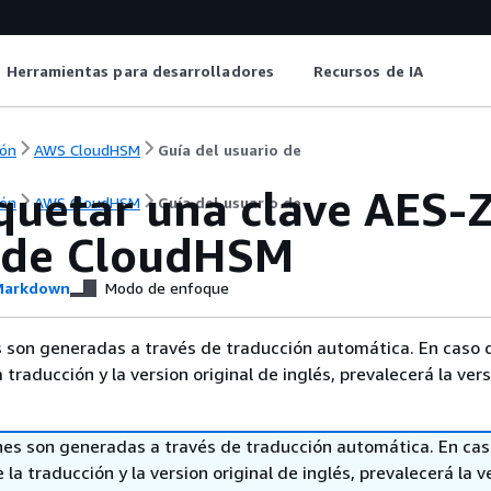
Herramientas para desarrolladores
Recursos de IA
ón
AWS CloudHSM
Guía del usuario de
uetar una clave AES-
ón
AWS CloudHSM
Guía del usuario de
I de CloudHSM
arkdown
Modo de enfoque
 son generadas a través de traducción automática. En caso 
a traducción y la version original de inglés, prevalecerá la ver
nes son generadas a través de traducción automática. En ca
 la traducción y la version original de inglés, prevalecerá la v