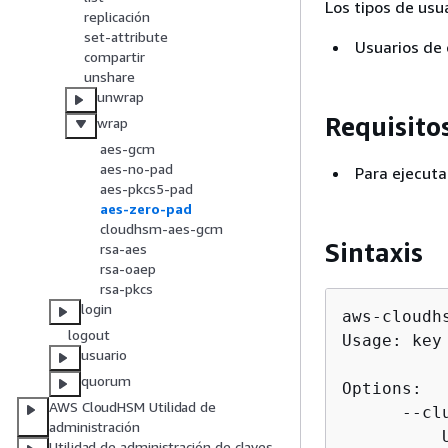
Los tipos de usu
replicación
set-attribute
Usuarios de
compartir
unshare
unwrap
Requisito
wrap
aes-gcm
aes-no-pad
Para ejecuta
aes-pkcs5-pad
aes-zero-pad
cloudhsm-aes-gcm
Sintaxis
rsa-aes
rsa-oaep
rsa-pkcs
login
aws-cloudh
logout
Usage: key
usuario
quorum
Options:

AWS CloudHSM Utilidad de
      --cl
administración
          
Utilidad de administración de claves