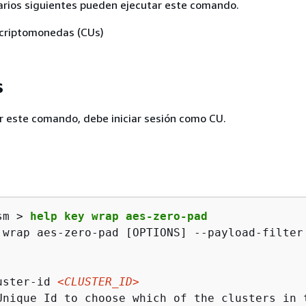
arios siguientes pueden ejecutar este comando.
 criptomonedas (CUs)
s
r este comando, debe iniciar sesión como CU.
sm > 
help key wrap aes-zero-pad
 wrap aes-zero-pad [OPTIONS] --payload-filter
uster-id 
<CLUSTER_ID>
Unique Id to choose which of the clusters in 