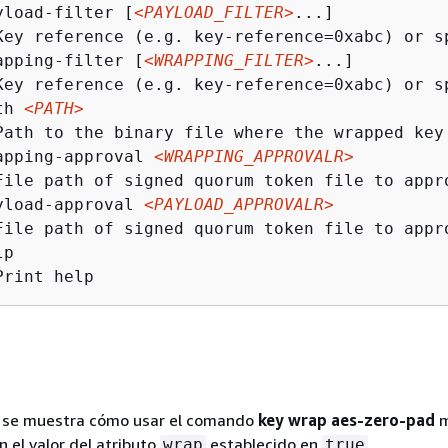
yload-filter [
<PAYLOAD_FILTER>
...]

Key reference (e.g. key-reference=0xabc) or s
apping-filter [
<WRAPPING_FILTER>
...]

Key reference (e.g. key-reference=0xabc) or s
th 
<PATH>
Path to the binary file where the wrapped key 
apping-approval 
<WRAPPING_APPROVALR>
File path of signed quorum token file to appro
yload-approval 
<PAYLOAD_APPROVALR>
File path of signed quorum token file to appro
p

Print help
, se muestra cómo usar el comando
key wrap aes-zero-pad
m
n el valor del atributo
establecido en
.
wrap
true