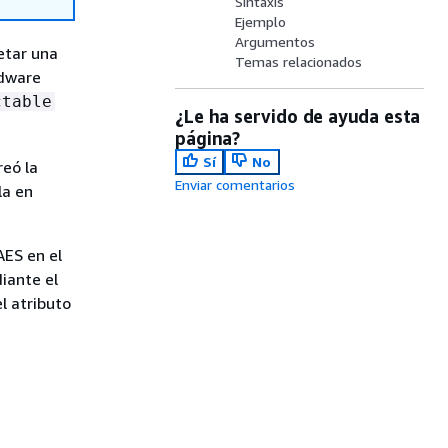
Sintaxis
Ejemplo
Argumentos
etar una
Temas relacionados
rdware
ctable
¿Le ha servido de ayuda esta
página?
Sí
No
reó la
Enviar comentarios
la en
ES en el
iante el
l atributo