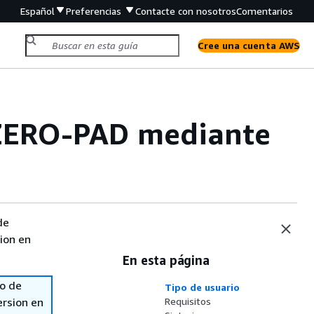
Español
Preferencias
Contacte con nosotros
Comentarios
Cree una cuenta AWS
ZERO-PAD mediante
de
sion en
En esta página
so de
Tipo de usuario
ersion en
Requisitos