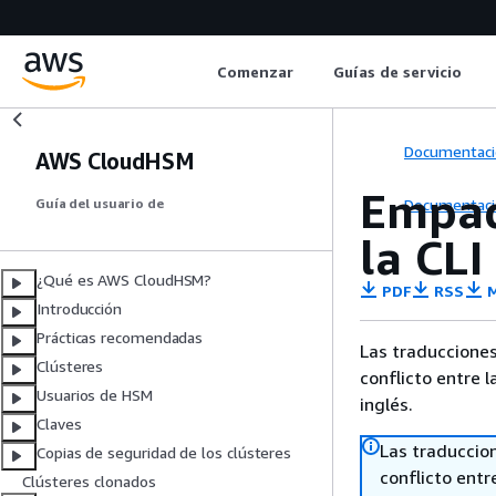
Comenzar
Guías de servicio
Documentaci
AWS CloudHSM
Empaq
Documentaci
Guía del usuario de
la CL
¿Qué es AWS CloudHSM?
PDF
RSS
M
Introducción
Prácticas recomendadas
Las traducciones
Clústeres
conflicto entre l
Usuarios de HSM
inglés.
Claves
Las traduccio
Copias de seguridad de los clústeres
conflicto entre
Clústeres clonados