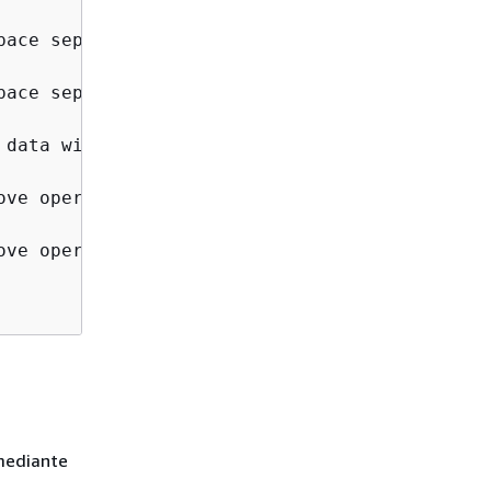
pace separated list of key attributes in the 
pace separated list of key attributes in the 
data will be saved

ve operation for wrapping key

ve operation for payload key

ediante