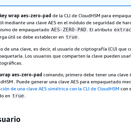
key wrap aes-zero-pad
de la CLI de CloudHSM para empaqu
til mediante una clave AES en el módulo de seguridad de ha
anismo de empaquetado
. El atributo
AES-ZERO-PAD
extra
arga útil se debe establecer en
.
true
io de una clave, es decir, el usuario de criptografía (CU) que c
aquetarla. Los usuarios que comparten la clave pueden usar
tográficas.
 wrap aes-zero-pad
comando, primero debe tener una clave A
udHSM . Puede generar una clave AES para empaquetado med
ción de una clave AES simétrica con la CLI de CloudHSM
con e
do en
.
true
suario