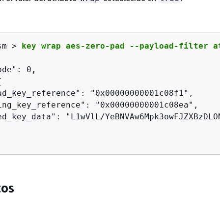
sm > 
key wrap aes-zero-pad --payload-filter a
de": 0,

{
ad_key_reference": "0x00000000001c08f1",

ing_key_reference": "0x00000000001c08ea",

ed_key_data": "L1wVlL/YeBNVAw6Mpk3owFJZXBzDLON
os