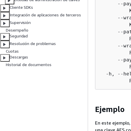
      --pa
Cliente SDKs
          
Integración de aplicaciones de terceros
      --wr
Supervisión
          
Desempeño
      --pa
Seguridad
          
Resolución de problemas
      --wr
Cuotas
          
Descargas
      --pa
Historial de documentos
          
  -h, --hel
          
Ejemplo
En este ejemplo
una clave AES co