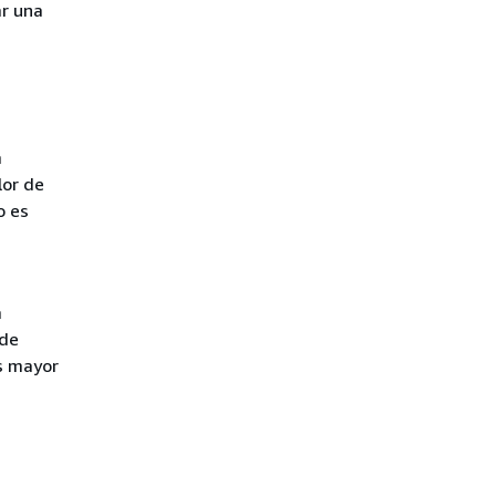
r una
a
lor de
o es
a
 de
es mayor