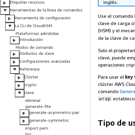
inglés.
Etiquetar recursos
Herramientas de la línea de comandos
Use el comando
Herramienta de configuración
clave de carga ú
La CLI de CloudHSM
(HSM) y el mec
Plataformas admitidas
de la clave de c
Introducción
Modos de comando
Solo el propietar
Atributos de clave
clave, puede emp
Configuraciones avanzadas
operaciones crip
Referencia
Para usar el
key
Clúster
clúster AWS Clo
crypto
comando
Genera
clave
estableci
wrap
eliminar
generate-file
generate-asymmetric-pair
generate-symmetric
Tipo de u
import pem
list