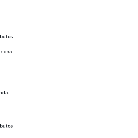
ributos
r una
ada.
ributos