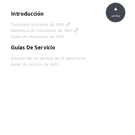
Introducción
arriba
Tutoriales prácticos de AWS
Biblioteca de soluciones de AWS
Guías de decisiones de AWS
Guías De Servicio
Elección de un servicio de IA generativa
Guías de servicio de AWS
Tutoriales de CLI de AWS en GitHub
Herramientas Para
Desarrolladores
Biblioteca de ejemplos de código de AWS
AWS CLI
Centro de creadores en AWS
Blog de herramientas para desarrolladores de
AWS
Enlaces Útiles