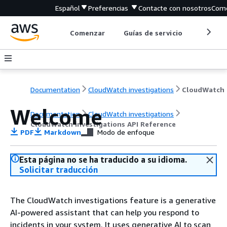
Español
Preferencias
Contacte con nosotros
Come
Comenzar
Guías de servicio
Herrami
Documentation
CloudWatch investigations
Welcome
Documentation
CloudWatch investigations
CloudWatch investigations API Reference
PDF
Markdown
Modo de enfoque
Esta página no se ha traducido a su idioma.
Solicitar traducción
The CloudWatch investigations feature is a generative
AI-powered assistant that can help you respond to
incidents in your system. It uses generative AI to scan