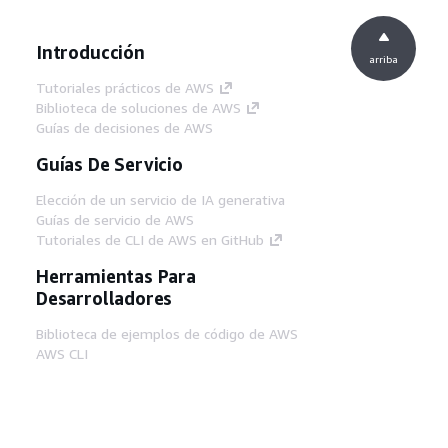
Introducción
arriba
Tutoriales prácticos de AWS
Biblioteca de soluciones de AWS
Guías de decisiones de AWS
Guías De Servicio
Elección de un servicio de IA generativa
Guías de servicio de AWS
Tutoriales de CLI de AWS en GitHub
Herramientas Para
Desarrolladores
Biblioteca de ejemplos de código de AWS
AWS CLI
Centro de creadores en AWS
Blog de herramientas para desarrolladores de
AWS