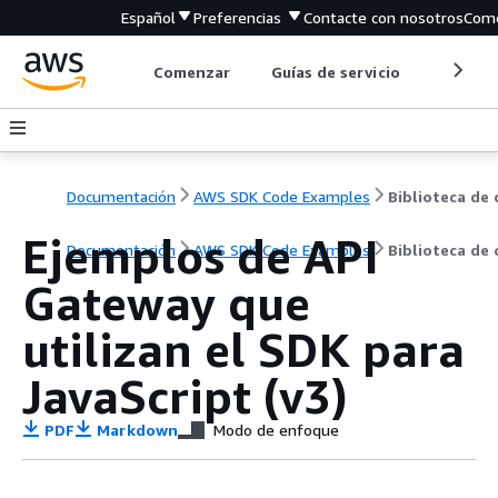
Español
Preferencias
Contacte con nosotros
Come
Comenzar
Guías de servicio
Herrami
Documentación
AWS SDK Code Examples
Ejemplos de API
Documentación
AWS SDK Code Examples
Biblioteca de
Gateway que
utilizan el SDK para
JavaScript (v3)
PDF
Markdown
Modo de enfoque