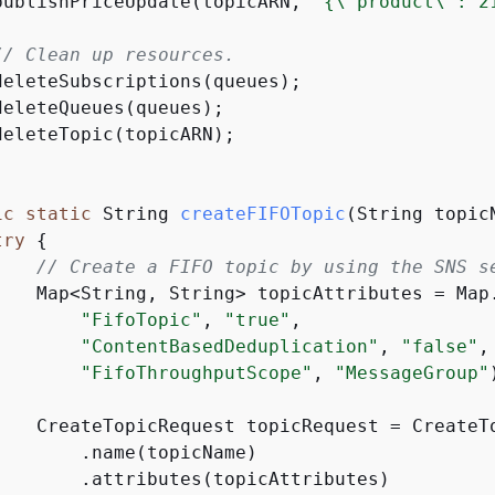
publishPriceUpdate(topicARN, 
"
{
\"product\": 2
// Clean up resources.
deleteSubscriptions(queues);

eleteQueues(queues);

eleteTopic(topicARN);

ic
static
 String 
createFIFOTopic
(String topic
try
{
// Create a FIFO topic by using the SNS s
    Map<String, String> topicAttributes = Map.
"FifoTopic"
, 
"true"
,

"ContentBasedDeduplication"
, 
"false"
,

"FifoThroughputScope"
, 
"MessageGroup"
    CreateTopicRequest topicRequest = CreateTo
        .name(topicName)

        .attributes(topicAttributes)
