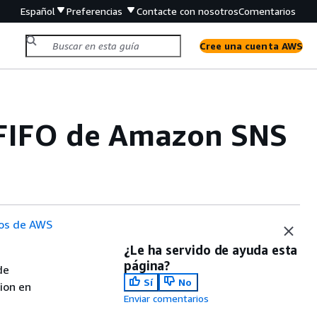
Español
Preferencias
Contacte con nosotros
Comentarios
Cree una cuenta AWS
 FIFO de Amazon SNS
os de AWS
¿Le ha servido de ayuda esta
página?
de
Sí
No
sion en
Enviar comentarios