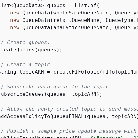
List<QueueData> queues = List.of(

new
 QueueData(wholeSaleQueueName, QueueTyp
new
 QueueData(retailQueueName, QueueType.F
new
 QueueData(analyticsQueueName, QueueTyp
// Create queues.
reateQueues(queues);

// Create a topic.
String topicARN = createFIFOTopic(fifoTopicNam
// Subscribe each queue to the topic.
subscribeQueues(queues, topicARN);

// Allow the newly created topic to send mess
addAccessPolicyToQueuesFINAL(queues, topicARN)
// Publish a sample price update message with