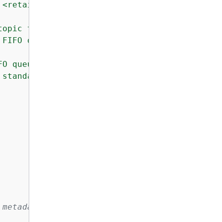
 <retailQueueFifoName> <analyticsQueueName>\n
topic that you want to create. \n\n"
 +

 FIFO queue that will be created for the whol
FO queue that will created for the retail con
 standard queue that will be created for the 
 metadata about a queue: ARN, URL,