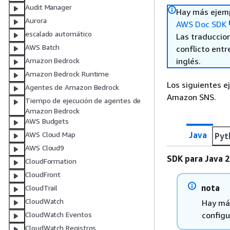
Audit Manager
Hay más ejemp
Aurora
AWS Doc SDK
escalado automático
Las traduccio
AWS Batch
conflicto entre
inglés.
Amazon Bedrock
Amazon Bedrock Runtime
Los siguientes e
Agentes de Amazon Bedrock
Amazon SNS.
Tiempo de ejecución de agentes de
Amazon Bedrock
AWS Budgets
Java
AWS Cloud Map
Pyt
AWS Cloud9
SDK para Java 2
CloudFormation
CloudFront
nota
CloudTrail
CloudWatch
Hay más
configu
CloudWatch Eventos
CloudWatch Registros