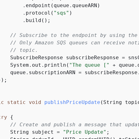
        .endpoint(queue.queueARN)

        .protocol(
"sqs"
)

       .build();

// Subscribe to the endpoint by using the
// Only Amazon SQS queues can receive not
// topic.
    SubscribeResponse subscribeResponse = snsC
    System.out.println(
"The queue ["
 + queue.
    queue.subscriptionARN = subscribeResponse.
);

ic
static
void
publishPriceUpdate
(String topi
try
{
// Create and publish a message that upda
    String subject = 
"Price Update"
;
