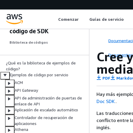
Comenzar
Guías de servicio
AWS Ejemplos de
código de SDK
Documentaci
Biblioteca de códigos
Cree 
Documentaci
¿Qué es la biblioteca de ejemplos de
media
código?
Ejemplos de código por servicio
PDF
Markdo
ACM
API Gateway
Hay más ejemplo
API de administración de puertas de
Doc SDK
.
enlace de API
Aplicación de escalado automático
Las traducciones
Controlador de recuperación de
conflicto entre l
aplicaciones
inglés.
Athena