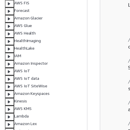
AWS FIS
        
Forecast
Amazon Glacier
AWS Glue
AWS Health
HealthImaging
        c
HealthLake
IAM
Amazon Inspector
        
AWS IoT
AWS IoT data
AWS IoT SiteWise
        
Amazon Keyspaces
Kinesis
AWS KMS
        
Lambda
Amazon Lex