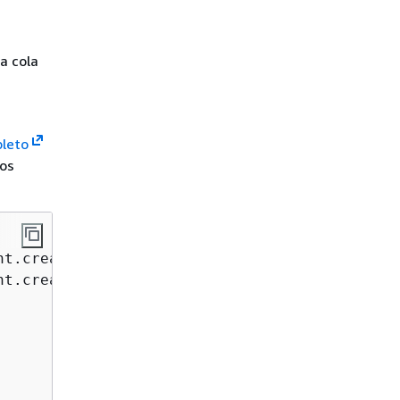
a cola
leto
los
t.create();

t.create();
