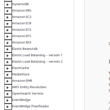
DynamoDB
Amazon EBS
Amazon EC2
Amazon ECR
         
Amazon ECS
Amazon EFS
Amazon EKS
Elastic Beanstalk
        
Elastic Load Balancing - versión 1
        
        }
Elastic Load Balancing - versión 2
ElastiCache
MediaStore
Amazon EMR
AWS Entity Resolution
OpenSearch Servicio
EventBridge
EventBridge Planificador