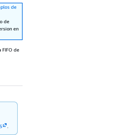
plos de
so de
ersion en
a FIFO de
S
.