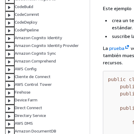
CodeBuild
Este ejemplo
CodeCommit
crea un t
CodeDeploy
estándar.
CodePipeline
suscribe l
Amazon Cognito Identity
Amazon Cognito Identity Provider
La
prueba
ve
Amazon Cognito Sync
también muestr
Amazon Comprehend
recursos.
AWS Config
Cliente de Connect
public
c
AWS Control Tower
publ
Firehose
publ
Device Farm
Direct Connect
publ
Directory Service
AWS DMS
Amazon DocumentDB