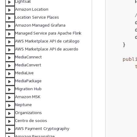
        
Lightsail
Amazon Location
Location Service Places
        
Amazon Managed Grafana
        d
Managed Service para Apache Flink
        d
AWS Marketplace API de catálogo
    }

AWS Marketplace API de acuerdo
MediaConnect
publ
MediaConvert
MediaLive
MediaPackage
        
Migration Hub
Amazon MSK
Neptune
Organizations
        
Centro de socios
        
AWS Payment Cryptography
        
Amazon Personalize