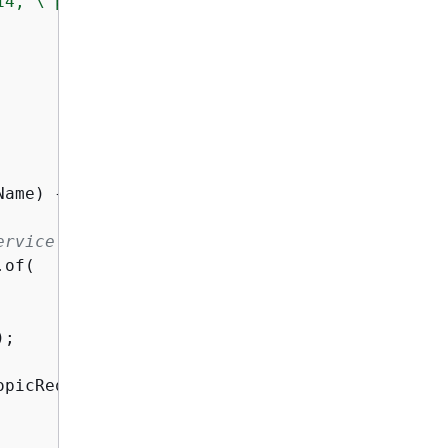
14, \"price\": 79.99}"
, 
"Consumables"
);

Name)
{
ervice client.
of(

);

picRequest.builder()
