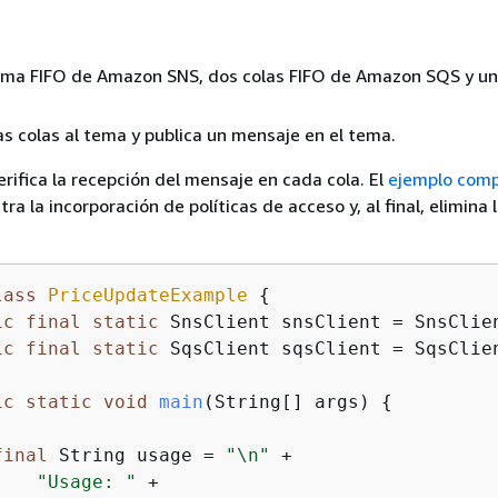
ema FIFO de Amazon SNS, dos colas FIFO de Amazon SQS y un
as colas al tema y publica un mensaje en el tema.
rifica la recepción del mensaje en cada cola. El
ejemplo comp
a la incorporación de políticas de acceso y, al final, elimina 
lass
PriceUpdateExample
{
ic
final
static
 SnsClient snsClient = SnsClien
ic
final
static
 SqsClient sqsClient = SqsClien
ic
static
void
main
(String[] args)
{
final
 String usage = 
"\n"
 +

"Usage: "
 +
