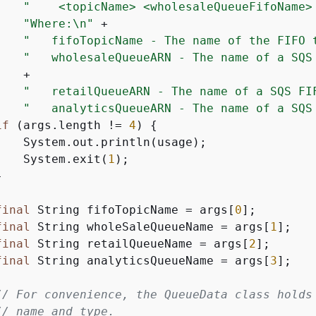
"    <topicName> <wholesaleQueueFifoName>
"Where:\n"
 +

"   fifoTopicName - The name of the FIFO 
"   wholesaleQueueARN - The name of a SQS
   +

"   retailQueueARN - The name of a SQS FI
"   analyticsQueueARN - The name of a SQS
if
 (args.length != 
4
) 
{
    System.out.println(usage);

    System.exit(
1
);



final
 String fifoTopicName = args[
0
];

final
 String wholeSaleQueueName = args[
1
];

final
 String retailQueueName = args[
2
];

final
 String analyticsQueueName = args[
3
];

// For convenience, the QueueData class holds
// name and type.