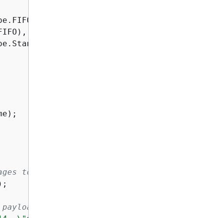
e.FIFO),

IFO),

e.Standard));

e);

ages to the queues.
;

 payload.