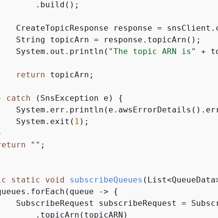
       .build();

    CreateTopicResponse response = snsClient.c
    String topicArn = response.topicArn();

    System.out.println(
"The topic ARN is"
 + t
return
 topicArn;

} 
catch
 (SnsException e) 
{
    System.err.println(e.awsErrorDetails().err
    System.exit(
1
);



return
""
;

ic
static
void
subscribeQueues
(List<QueueData
queues.forEach(queue -> 
{
    SubscribeRequest subscribeRequest = Subscr
        .topicArn(topicARN)
