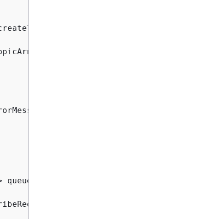
reateTopic(topicRequest);

opicArn);

orMessage());

> queues, String topicARN)
{
ibeRequest.builder()
