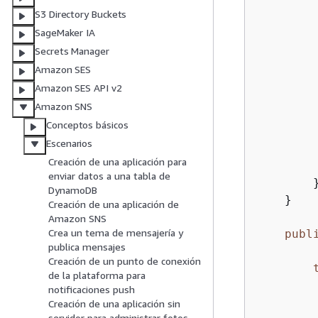
        
S3 Directory Buckets
        
SageMaker IA
         
Secrets Manager
Amazon SES
Amazon SES API v2
Amazon SNS
Conceptos básicos
        
Escenarios
        
Creación de una aplicación para
        
enviar datos a una tabla de
        }
DynamoDB
    }

Creación de una aplicación de
Amazon SNS
Crea un tema de mensajería y
publ
publica mensajes
Creación de un punto de conexión
de la plataforma para
notificaciones push
        
Creación de una aplicación sin
servidor para administrar fotos