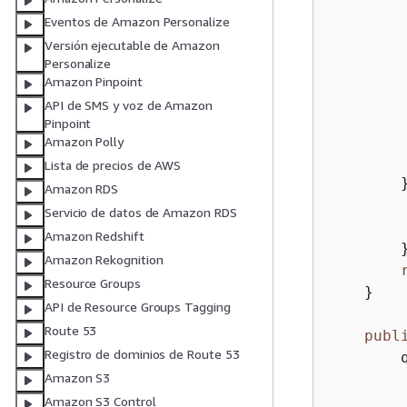
         
Eventos de Amazon Personalize
Versión ejecutable de Amazon
        
Personalize
        
Amazon Pinpoint
        
API de SMS y voz de Amazon
Pinpoint
Amazon Polly
Lista de precios de AWS
        
Amazon RDS
        
Servicio de datos de Amazon RDS
        
Amazon Redshift
        }
Amazon Rekognition
Resource Groups
    }

API de Resource Groups Tagging
Route 53
publ
Registro de dominios de Route 53
        
Amazon S3
        
        
Amazon S3 Control