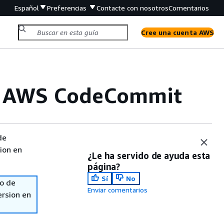
Español
Preferencias
Contacte con nosotros
Comentarios
Cree una cuenta AWS
en AWS CodeCommit
de
sion en
¿Le ha servido de ayuda esta
página?
Sí
No
so de
Enviar comentarios
ersion en