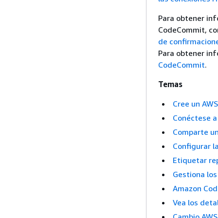
Para obtener inf
CodeCommit, co
de confirmacion
Para obtener in
CodeCommit
.
Temas
Cree un AWS
Conéctese a
Comparte un
Configurar l
Etiquetar r
Gestiona lo
Amazon Cod
Vea los deta
Cambio AWS 