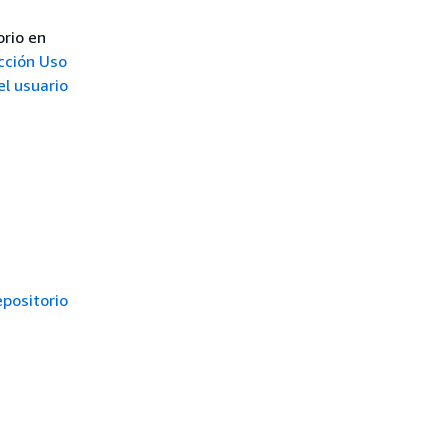
orio en
cción
Uso
el usuario
a
positorio