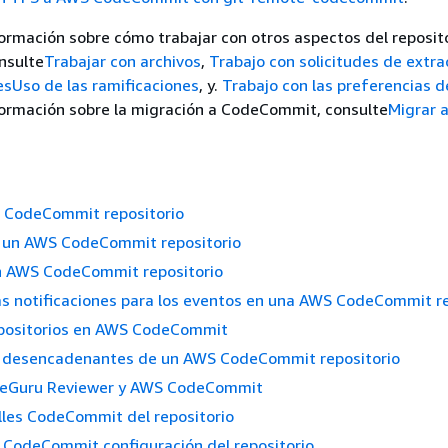
ormación sobre cómo trabajar con otros aspectos del reposit
nsulte
Trabajar con archivos
,
Trabajo con solicitudes de extra
es
Uso de las ramificaciones
, y.
Trabajo con las preferencias d
formación sobre la migración a CodeCommit, consulte
Migrar 
 CodeCommit repositorio
 un AWS CodeCommit repositorio
 AWS CodeCommit repositorio
as notificaciones para los eventos en una AWS CodeCommit re
epositorios en AWS CodeCommit
s desencadenantes de un AWS CodeCommit repositorio
eGuru Reviewer y AWS CodeCommit
lles CodeCommit del repositorio
CodeCommit configuración del repositorio