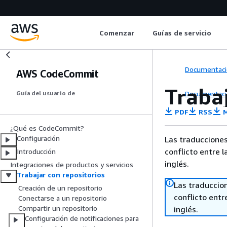
Comenzar
Guías de servicio
Documentaci
AWS CodeCommit
Traba
Documentaci
Guía del usuario de
PDF
RSS
M
¿Qué es CodeCommit?
Configuración
Las traducciones
conflicto entre l
Introducción
inglés.
Integraciones de productos y servicios
Trabajar con repositorios
Las traduccio
Creación de un repositorio
conflicto entre
Conectarse a un repositorio
Compartir un repositorio
inglés.
Configuración de notificaciones para