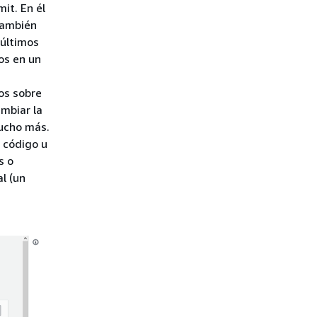
it. En él
También
 últimos
os en un
cos sobre
mbiar la
mucho más.
 código u
s o
l (un