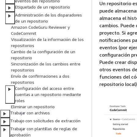
eventos del repositorio
Un repositorio e
Etiquetado de un repositorio
puede almacenar
Administración de los disparadores
almacena el hist
de un repositorio
cambios. Puede c
Amazon CodeGuru Reviewer y
proyecto. Si agr
CodeCommit
Visualización de la información de los
notificaciones p
repositorios
eventos (por ej
Cambio de la configuración de un
configuración pr
repositorio
Puede crear disp
Sincronización de los cambios entre
otros eventos de
repositorios
Envío de confirmaciones a dos
funciones del cód
repositorios
repositorio local
Configuración del acceso entre
cuentas a un repositorio mediante
roles
Eliminar un repositorio
Trabajar con archivos
Trabajo con solicitudes de extracción
Trabajar con plantillas de reglas de
aprobación