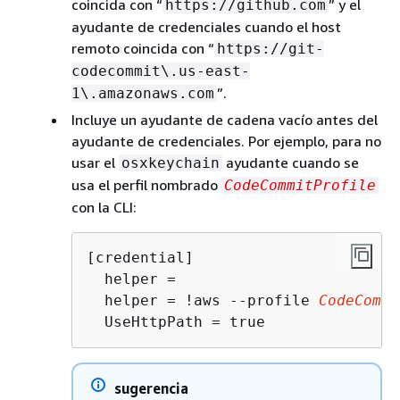
coincida con “
” y el
https://github.com
ayudante de credenciales cuando el host
remoto coincida con “
https://git-
codecommit\.us-east-
”.
1\.amazonaws.com
Incluye un ayudante de cadena vacío antes del
ayudante de credenciales. Por ejemplo, para no
usar el
ayudante cuando se
osxkeychain
usa el perfil nombrado
CodeCommitProfile
con la CLI:
[credential]

  helper =

  helper = !aws --profile 
CodeCommi
  UseHttpPath = true
sugerencia