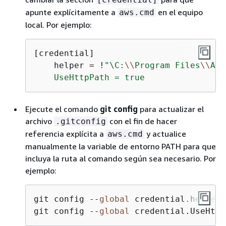
apunte explícitamente a
en el equipo
aws.cmd
local. Por ejemplo:
[credential]    

    helper 
=
!
"\C:
\\
Program Files
\\
Ama
    UseHttpPath = true
Ejecute el comando
git config
para actualizar el
archivo
con el fin de hacer
.gitconfig
referencia explícita a
y actualice
aws.cmd
manualmente la variable de entorno PATH para que
incluya la ruta al comando según sea necesario. Por
ejemplo:
git config --
global
 credential.helper 
git config --
global
 credential.UseHttp