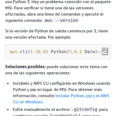
usa Python 3. Hay un problema conocido con el paquete
MSI. Para verificar si tiene una de las versiones
afectadas, abra una línea de comandos y ejecute el
siguiente comando:
aws --version
Si la versión de Python de salida comienza por 3, tiene
una versión afectada. Por ejemplo:
aws
-cli/
1
.
16
.
62
 Python/
3
.
6
.
2
 Darwin/
16
.
7
.
Soluciones posibles:
puede solucionar este tema con
una de las siguientes operaciones:
Instálelo y AWS CLI configúrelo en Windows usando
Python y pip en lugar de MSI. Para obtener más
información, consulte
Instalar Python, pip y el AWS
CLI en Windows
.
Edite manualmente el archivo
para
.gitconfig
cambiar la sección
para que
[credential]