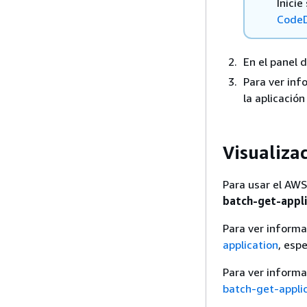
Inici
CodeD
En el panel
Para ver inf
la aplicación 
Visualizac
Para usar el AWS 
batch-get-appl
Para ver informa
application
, esp
Para ver informa
batch-get-appli