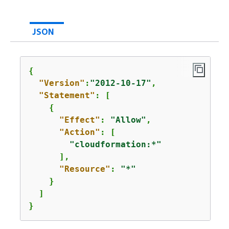
JSON
{
"Version"
:
"2012-10-17"
,

"Statement"
: [

{
"Effect"
: 
"Allow"
,

"Action"
: [                

"cloudformation:*"
      ],

"Resource"
: 
"*"
    }

  ]

}