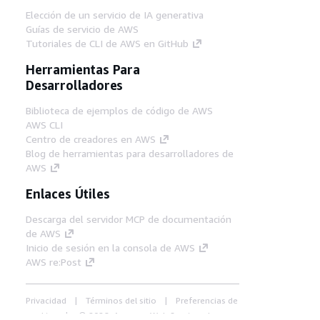
Elección de un servicio de IA generativa
Guías de servicio de AWS
Tutoriales de CLI de AWS en GitHub
Herramientas Para
Desarrolladores
Biblioteca de ejemplos de código de AWS
AWS CLI
Centro de creadores en AWS
Blog de herramientas para desarrolladores de
AWS
Enlaces Útiles
Descarga del servidor MCP de documentación
de AWS
Inicio de sesión en la consola de AWS
AWS re:Post
Privacidad
Términos del sitio
Preferencias de
cookies
© 2026, Amazon Web Services, Inc o