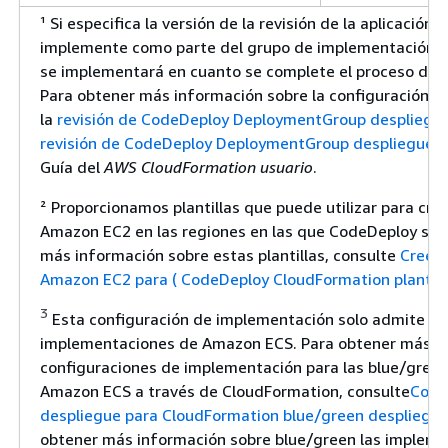
¹ Si especifica la versión de la revisión de la aplicación
implemente como parte del grupo de implementación, la
se implementará en cuanto se complete el proceso de 
Para obtener más información sobre la configuración de 
la
revisión de CodeDeploy DeploymentGroup despliegu
revisión de CodeDeploy DeploymentGroup despliegue G
Guía del
AWS CloudFormation usuario
.
² Proporcionamos plantillas que puede utilizar para cre
Amazon EC2 en las regiones en las que CodeDeploy se 
más información sobre estas plantillas, consulte
Cree u
Amazon EC2 para ( CodeDeploy CloudFormation plantill
3
Esta configuración de implementación solo admite la
implementaciones de Amazon ECS. Para obtener más in
configuraciones de implementación para las blue/gree
Amazon ECS a través de CloudFormation, consulte
Conf
despliegue para CloudFormation blue/green despliegu
obtener más información sobre blue/green las implem