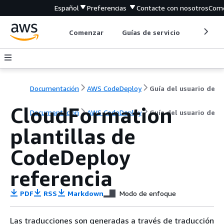
Español
Preferencias
Contacte con nosotros
Come
Comenzar
Guías de servicio
Herrami
Documentación
AWS CodeDeploy
Guía del usuario de
CloudFormation
Documentación
AWS CodeDeploy
Guía del usuario de
plantillas de
CodeDeploy
referencia
PDF
RSS
Markdown
Modo de enfoque
Las traducciones son generadas a través de traducción