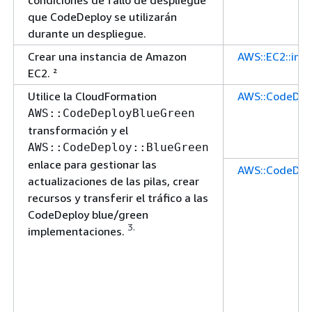
condiciones de fallo de despliegue
que CodeDeploy se utilizarán
durante un despliegue.
Crear una instancia de Amazon
AWS::EC2::ins
EC2. ²
Utilice la CloudFormation
AWS::CodeDep
AWS::CodeDeployBlueGreen
transformación y el
AWS::CodeDeploy::BlueGreen
enlace para gestionar las
AWS::CodeDepl
actualizaciones de las pilas, crear
recursos y transferir el tráfico a las
CodeDeploy blue/green
3.
implementaciones.