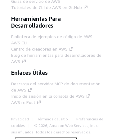
Guías de servicio de AWS
Tutoriales de CLI de AWS en GitHub
Herramientas Para
Desarrolladores
Biblioteca de ejemplos de código de AWS
AWS CLI
Centro de creadores en AWS
Blog de herramientas para desarrolladores de
AWS
Enlaces Útiles
Descarga del servidor MCP de documentación
de AWS
Inicio de sesión en la consola de AWS
AWS re:Post
Privacidad
Términos del sitio
Preferencias de
cookies
© 2026, Amazon Web Services, Inc o
sus afiliados. Todos los derechos reservados.