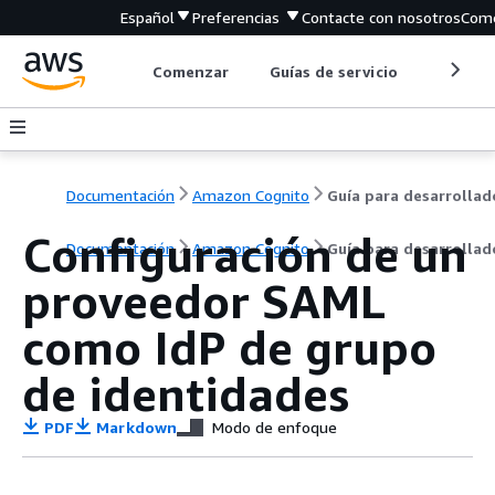
Español
Preferencias
Contacte con nosotros
Come
Comenzar
Guías de servicio
Herrami
Documentación
Amazon Cognito
Configuración de un
Documentación
Amazon Cognito
Guía para desarrollad
proveedor SAML
como IdP de grupo
de identidades
PDF
Markdown
Modo de enfoque