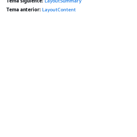
Tema siguiente:
LayoutSummary
Tema anterior:
LayoutContent