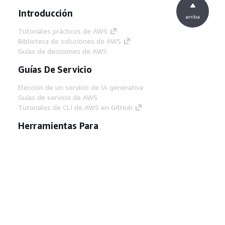
Introducción
arriba
Tutoriales prácticos de AWS
Biblioteca de soluciones de AWS
Guías de decisiones de AWS
Guías De Servicio
Elección de un servicio de IA generativa
Guías de servicio de AWS
Tutoriales de CLI de AWS en GitHub
Herramientas Para
Desarrolladores
Biblioteca de ejemplos de código de AWS
AWS CLI
Centro de creadores en AWS
Blog de herramientas para desarrolladores de
AWS
Enlaces Útiles