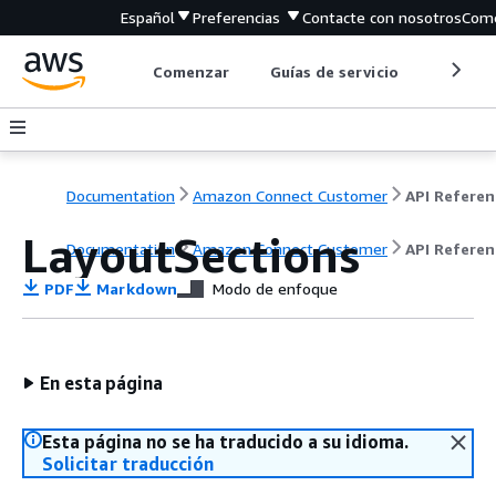
Español
Preferencias
Contacte con nosotros
Come
Comenzar
Guías de servicio
Herrami
Documentation
Amazon Connect Customer
API Referen
LayoutSections
Documentation
Amazon Connect Customer
API Referen
PDF
Markdown
Modo de enfoque
En esta página
Esta página no se ha traducido a su idioma.
Solicitar traducción