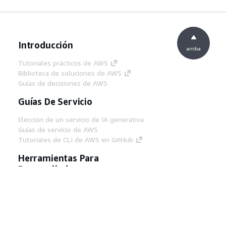
Introducción
arriba
Tutoriales prácticos de AWS
Biblioteca de soluciones de AWS
Guías de decisiones de AWS
Guías De Servicio
Elección de un servicio de IA generativa
Guías de servicio de AWS
Tutoriales de CLI de AWS en GitHub
Herramientas Para
Desarrolladores
Biblioteca de ejemplos de código de AWS
AWS CLI
Centro de creadores en AWS
Blog de herramientas para desarrolladores de