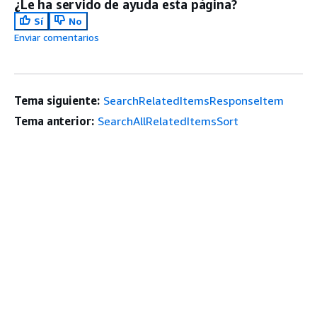
¿Le ha servido de ayuda esta página?
Sí
No
Enviar comentarios
Tema siguiente:
SearchRelatedItemsResponseItem
Tema anterior:
SearchAllRelatedItemsSort