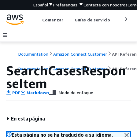
Español
Preferencias
Contacte con nosotros
Come
Comenzar
Guías de servicio
Herrami
Documentation
Amazon Connect Customer
API Referen
SearchCasesRespon
Documentation
Amazon Connect Customer
API Referen
seItem
PDF
Markdown
Modo de enfoque
En esta página
Esta página no se ha traducido a su idioma.