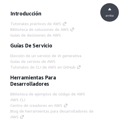
Introducción
arriba
Tutoriales prácticos de AWS
Biblioteca de soluciones de AWS
Guías de decisiones de AWS
Guías De Servicio
Elección de un servicio de IA generativa
Guías de servicio de AWS
Tutoriales de CLI de AWS en GitHub
Herramientas Para
Desarrolladores
Biblioteca de ejemplos de código de AWS
AWS CLI
Centro de creadores en AWS
Blog de herramientas para desarrolladores de
AWS
Enlaces Útiles