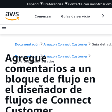
Español
Preferencias
Contacte con nosotros
Come
Comenzar
Guías de servicio
Herrami
Documentación
Amazon Connect Customer
Guía de
Agregue
Documentación
Amazon Connect Customer
Guía del administrador
comentarios a un
bloque de flujo en
el diseñador de
flujos de Connect
Customer