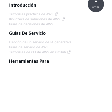
Introducción
arriba
Tutoriales prácticos de AWS
Biblioteca de soluciones de AWS
Guías de decisiones de AWS
Guías De Servicio
Elección de un servicio de IA generativa
Guías de servicio de AWS
Tutoriales de CLI de AWS en GitHub
Herramientas Para
Desarrolladores
Biblioteca de ejemplos de código de AWS
AWS CLI
Centro de creadores en AWS
Blog de herramientas para desarrolladores de
AWS
Enlaces Útiles