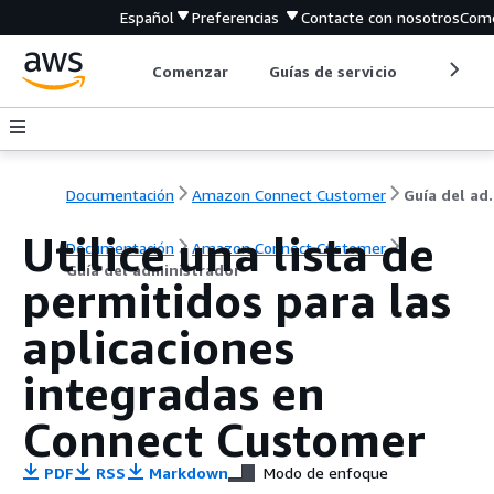
Español
Preferencias
Contacte con nosotros
Come
Comenzar
Guías de servicio
Herrami
Documentación
Amazon Connect Customer
Guía de
Utilice una lista de
Documentación
Amazon Connect Customer
Guía del administrador
permitidos para las
aplicaciones
integradas en
Connect Customer
PDF
RSS
Markdown
Modo de enfoque