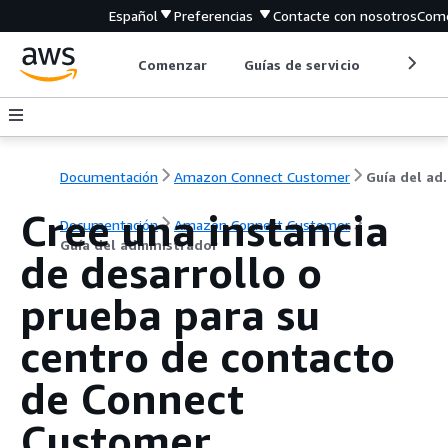
Español
Preferencias
Contacte con nosotros
Come
Comenzar
Guías de servicio
Herrami
Documentación
Amazon Connect Customer
Guía de
Cree una instancia
Documentación
Amazon Connect Customer
Guía del administrador
de desarrollo o
prueba para su
centro de contacto
de Connect
Customer