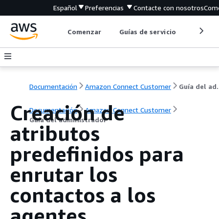
Español
Preferencias
Contacte con nosotros
Come
Comenzar
Guías de servicio
Herrami
Documentación
Amazon Connect Customer
Guía de
Creación de
Documentación
Amazon Connect Customer
Guía del administrador
atributos
predefinidos para
enrutar los
contactos a los
agentes