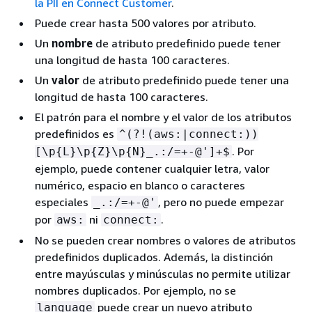
la PII en Connect Customer
.
Puede crear hasta 500 valores por atributo.
Un
nombre
de atributo predefinido puede tener
una longitud de hasta 100 caracteres.
Un
valor
de atributo predefinido puede tener una
longitud de hasta 100 caracteres.
El patrón para el nombre y el valor de los atributos
predefinidos es
^(?!(aws:|connect:))
. Por
[\p
{
L}\p
{
Z}\p
{
N}_.:/=+-@']+$
ejemplo, puede contener cualquier letra, valor
numérico, espacio en blanco o caracteres
especiales
, pero no puede empezar
_.:/=+-@'
por
ni
.
aws:
connect:
No se pueden crear nombres o valores de atributos
predefinidos duplicados. Además, la distinción
entre mayúsculas y minúsculas no permite utilizar
nombres duplicados. Por ejemplo, no se
puede crear un nuevo atributo
language