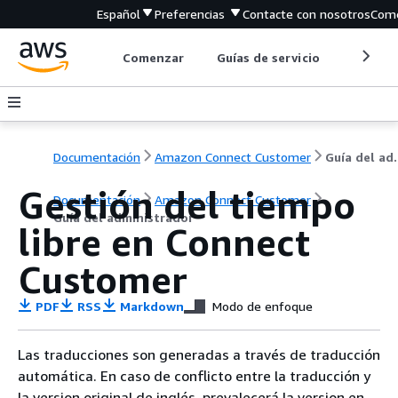
Español
Preferencias
Contacte con nosotros
Come
Comenzar
Guías de servicio
Herrami
Documentación
Amazon Connect Customer
Guía de
Gestión del tiempo
Documentación
Amazon Connect Customer
Guía del administrador
libre en Connect
Customer
PDF
RSS
Markdown
Modo de enfoque
Las traducciones son generadas a través de traducción
automática. En caso de conflicto entre la traducción y
la version original de inglés, prevalecerá la version en