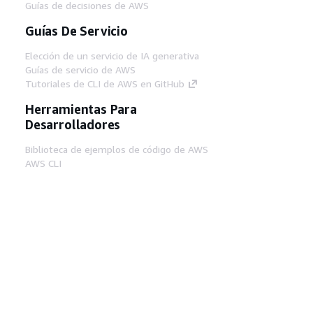
Guías de decisiones de AWS
Guías De Servicio
Elección de un servicio de IA generativa
Guías de servicio de AWS
Tutoriales de CLI de AWS en GitHub
Herramientas Para
Desarrolladores
Biblioteca de ejemplos de código de AWS
AWS CLI
Centro de creadores en AWS
Blog de herramientas para desarrolladores de
AWS
Enlaces Útiles
Descarga del servidor MCP de documentación
de AWS
Inicio de sesión en la consola de AWS
AWS re:Post