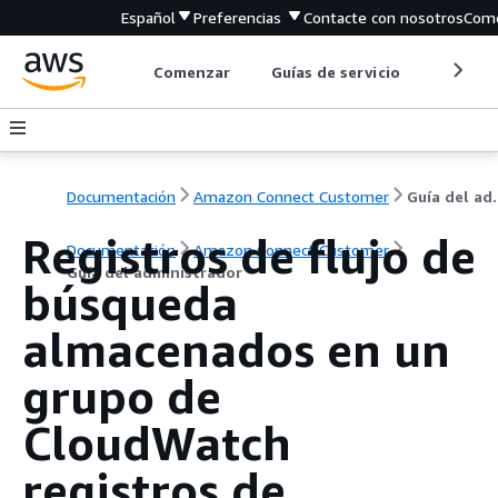
Español
Preferencias
Contacte con nosotros
Come
Comenzar
Guías de servicio
Herrami
Documentación
Amazon Connect Customer
Guía de
Registros de flujo de
Documentación
Amazon Connect Customer
Guía del administrador
búsqueda
almacenados en un
grupo de
CloudWatch
registros de