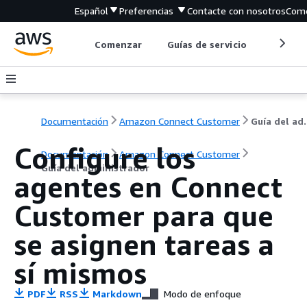
Español
Preferencias
Contacte con nosotros
Come
Comenzar
Guías de servicio
Herrami
Documentación
Amazon Connect Customer
Guía de
Configure los
Documentación
Amazon Connect Customer
Guía del administrador
agentes en Connect
Customer para que
se asignen tareas a
sí mismos
PDF
RSS
Markdown
Modo de enfoque