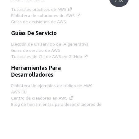
arriba
Tutoriales prácticos de AWS
Biblioteca de soluciones de AWS
Guías de decisiones de AWS
Guías De Servicio
Elección de un servicio de IA generativa
Guías de servicio de AWS
Tutoriales de CLI de AWS en GitHub
Herramientas Para
Desarrolladores
Biblioteca de ejemplos de código de AWS
AWS CLI
Centro de creadores en AWS
Blog de herramientas para desarrolladores de
AWS
Enlaces Útiles
Descarga del servidor MCP de documentación
de AWS