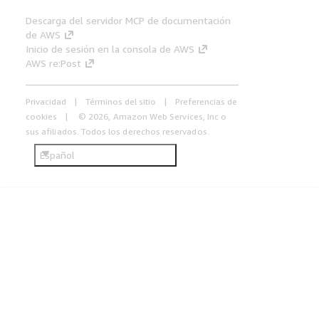
Descarga del servidor MCP de documentación
de AWS
Inicio de sesión en la consola de AWS
AWS re:Post
Privacidad
Términos del sitio
Preferencias de
cookies
© 2026, Amazon Web Services, Inc o
sus afiliados. Todos los derechos reservados.
Español