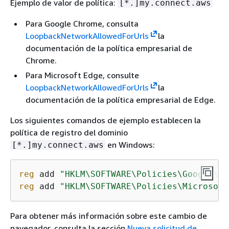
Ejemplo de valor de política:
[*.]my.connect.aws
Para Google Chrome, consulta
LoopbackNetworkAllowedForUrls
la
documentación de la política empresarial de
Chrome.
Para Microsoft Edge, consulte
LoopbackNetworkAllowedForUrls
la
documentación de la política empresarial de Edge.
Los siguientes comandos de ejemplo establecen la
política de registro del dominio
en Windows:
[*.]my.connect.aws
reg
 add 
"HKLM\SOFTWARE\Policies\Google\Ch
reg
 add 
"HKLM\SOFTWARE\Policies\Microsoft
Para obtener más información sobre este cambio de
navegador, consulta la sección
Nueva solicitud de