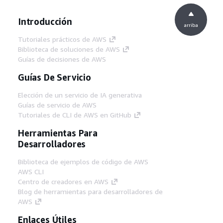
Introducción
arriba
Tutoriales prácticos de AWS
Biblioteca de soluciones de AWS
Guías de decisiones de AWS
Guías De Servicio
Elección de un servicio de IA generativa
Guías de servicio de AWS
Tutoriales de CLI de AWS en GitHub
Herramientas Para
Desarrolladores
Biblioteca de ejemplos de código de AWS
AWS CLI
Centro de creadores en AWS
Blog de herramientas para desarrolladores de
AWS
Enlaces Útiles