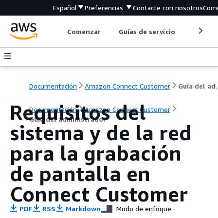
Español
Preferencias
Contacte con nosotros
Come
Comenzar
Guías de servicio
Herrami
Documentación
Amazon Connect Customer
Guía de
Requisitos del
Documentación
Amazon Connect Customer
Guía del administrador
sistema y de la red
para la grabación
de pantalla en
Connect Customer
PDF
RSS
Markdown
Modo de enfoque